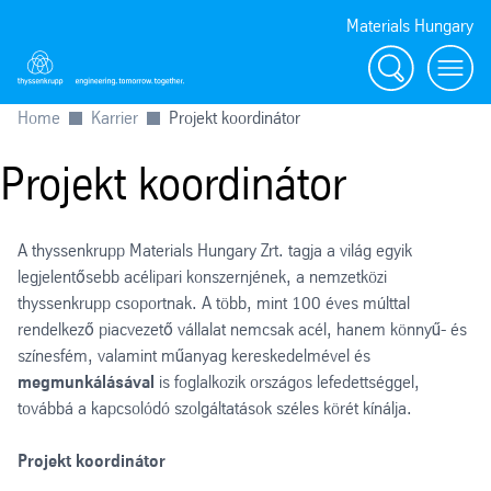
Materials Hungary
Search
Toggl
Home
Karrier
Projekt koordinátor
Projekt koordinátor
A thyssenkrupp Materials Hungary Zrt. tagja a világ egyik
legjelentősebb acélipari konszernjének, a nemzetközi
thyssenkrupp csoportnak. A több, mint 100 éves múlttal
rendelkező piacvezető vállalat nemcsak acél, hanem könnyű- és
színesfém, valamint műanyag kereskedelmével és
megmunkálásával
is foglalkozik országos lefedettséggel,
továbbá a kapcsolódó szolgáltatások széles körét kínálja.
Projekt koordinátor