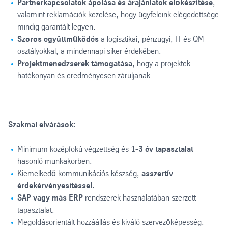
Partnerkapcsolatok ápolása és árajánlatok előkészítése
,
valamint reklamációk kezelése, hogy ügyfeleink elégedettsége
mindig garantált legyen.
Szoros együttműködés
a logisztikai, pénzügyi, IT és QM
osztályokkal, a mindennapi siker érdekében.
Projektmenedzserek támogatása
, hogy a projektek
hatékonyan és eredményesen záruljanak
Szakmai elvárások:
Minimum középfokú végzettség és
1-3 év tapasztalat
hasonló munkakörben.
Kiemelkedő kommunikációs készség,
asszertív
érdekérvényesítéssel
.
SAP vagy más ERP
rendszerek használatában szerzett
tapasztalat.
Megoldásorientált hozzáállás és kiváló szervezőképesség.