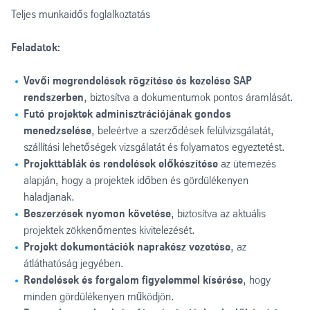
Teljes munkaidős foglalkoztatás
Feladatok:
Vevői megrendelések rögzítése és kezelése SAP
rendszerben
, biztosítva a dokumentumok pontos áramlását.
Futó projektek adminisztrációjának gondos
menedzselése
, beleértve a szerződések felülvizsgálatát,
szállítási lehetőségek vizsgálatát és folyamatos egyeztetést.
Projekttáblák és rendelések előkészítése
az ütemezés
alapján, hogy a projektek időben és gördülékenyen
haladjanak.
Beszerzések nyomon követése
, biztosítva az aktuális
projektek zökkenőmentes kivitelezését.
Projekt dokumentációk naprakész vezetése
, az
átláthatóság jegyében.
Rendelések és forgalom figyelemmel kísérése
, hogy
minden gördülékenyen működjön.