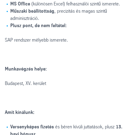
MS Office
(különösen Excel) felhasználói szintű ismerete.
Műszaki beállítottság
, precizitás és magas szintű
adminisztráció.
Plusz pont, de nem feltétel:
SAP rendszer mélyebb ismerete.
Munkavégzés helye:
Budapest, XV. kerület
Amit kínálunk:
Versenyképes fizetés
és béren kívüli juttatások, plusz
13.
havi bónusz