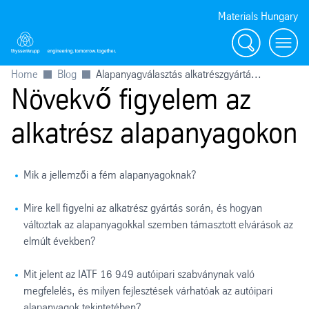
Materials Hungary
Search
Toggl
Home
Blog
Alapanyagválasztás alkatrészgyártá...
Növekvő figyelem az
alkatrész alapanyagokon
Mik a jellemzői a fém alapanyagoknak?
Mire kell figyelni az alkatrész gyártás során, és hogyan
változtak az alapanyagokkal szemben támasztott elvárások az
elmúlt években?
Mit jelent az IATF 16 949 autóipari szabványnak való
megfelelés, és milyen fejlesztések várhatóak az autóipari
alapanyagok tekintetében?