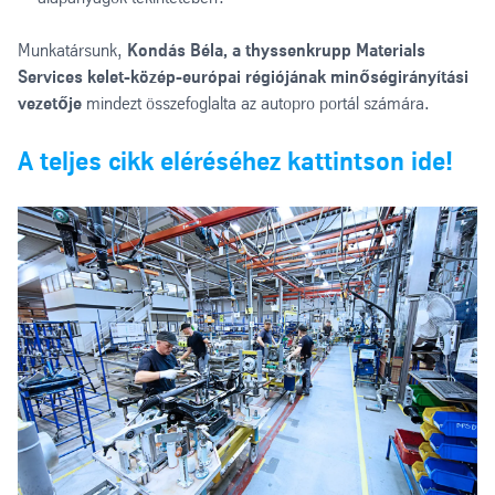
Munkatársunk,
Kondás Béla, a thyssenkrupp Materials
Services kelet-közép-európai régiójának minőségirányítási
vezetője
mindezt összefoglalta az autopro portál számára.
A teljes cikk eléréséhez kattintson ide!