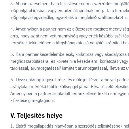
3. Abban az esetben, ha a teljesítésre nem a szerződés megkötés
időpontjáról írásban vagy emailen állapodnak meg. Ha a terméket 
időpontjával egyidejűleg egyeztetik a megfelelő szállítóeszközt is.
4. Amennyiben a partner nem az előzetesen rögzített mennyiségb
arra, hogy az át nem vett mennyiség vagy érték későbbi szállítás
termékek tekintetében a tárgyhónap utolsó napjától számított hav
5. Ha a partner késedelembe esik, korlátozza vagy akadályozza t
meghosszabbítására, és követelni a késedelem, korlátozás vagy a
tárolással, árumozgatással/ ismételt árumozgatással, illetve az ut
6. Thyssenkrupp jogosult rész- és előteljesítésre, amelyet partn
aránytalan mértékű többletköltséggel járna. Rész- és előteljesítés
Amennyiben a partner az átadott termék ellenértékét nem egyenlíti
kifizetéséig megtagadni.
V. Teljesítés helye
1. Eltérő megállapodás hiányában a szerződés teljesítésének he