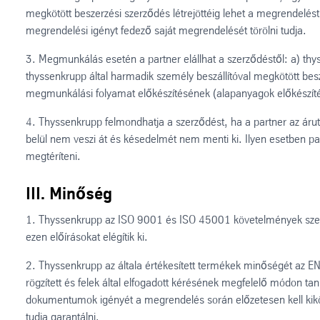
megkötött beszerzési szerződés létrejöttéig lehet a megrendelést
megrendelési igényt fedező saját megrendelését törölni tudja.
3. Megmunkálás esetén a partner elállhat a szerződéstől: a) thy
thyssenkrupp által harmadik személy beszállítóval megkötött besz
megmunkálási folyamat előkészítésének (alapanyagok előkészíté
4. Thyssenkrupp felmondhatja a szerződést, ha a partner az árut a
belül nem veszi át és késedelmét nem menti ki. Ilyen esetben pa
megtéríteni.
III. Minőség
1. Thyssenkrupp az ISO 9001 és ISO 45001 követelmények szerint 
ezen előírásokat elégítik ki.
2. Thyssenkrupp az általa értékesített termékek minőségét az E
rögzített és felek által elfogadott kérésének megfelelő módon ta
dokumentumok igényét a megrendelés során előzetesen kell kikötn
tudja garantálni.