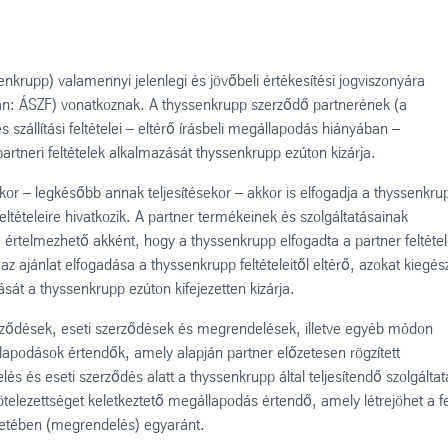
nkrupp) valamennyi jelenlegi és jövőbeli értékesítési jogviszonyára
kban: ÁSZF) vonatkoznak. A thyssenkrupp szerződő partnerének (a
és szállítási feltételei – eltérő írásbeli megállapodás hiányában –
tneri feltételek alkalmazását thyssenkrupp ezúton kizárja.
kor – legkésőbb annak teljesítésekor – akkor is elfogadja a thyssenkru
ltételeire hivatkozik. A partner termékeinek és szolgáltatásainak
m értelmezhető akként, hogy a thyssenkrupp elfogadta a partner feltétel
az ajánlat elfogadása a thyssenkrupp feltételeitől eltérő, azokat kiegés
ását a thyssenkrupp ezúton kifejezetten kizárja.
rződések, eseti szerződések és megrendelések, illetve egyéb módon
llapodások értendők, amely alapján partner előzetesen rögzített
és és eseti szerződés alatt a thyssenkrupp által teljesítendő szolgáltat
elezettséget keletkeztető megállapodás értendő, amely létrejöhet a f
eretében (megrendelés) egyaránt.