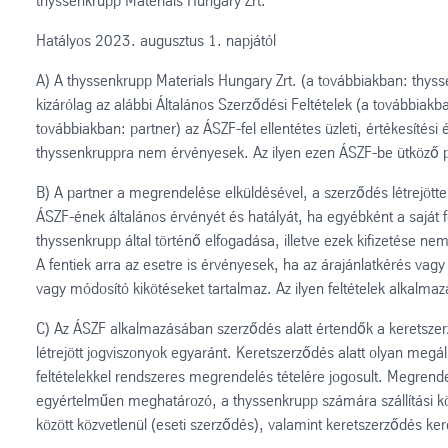
thyssenkrupp Materials Hungary Zrt.
Hatályos 2023. augusztus 1. napjától
A) A thyssenkrupp Materials Hungary Zrt. (a továbbiakban: thysse
kizárólag az alábbi Általános Szerződési Feltételek (a továbbia
továbbiakban: partner) az ÁSZF-fel ellentétes üzleti, értékesítési 
thyssenkruppra nem érvényesek. Az ilyen ezen ÁSZF-be ütköző par
B) A partner a megrendelése elküldésével, a szerződés létrejötte
ÁSZF-ének általános érvényét és hatályát, ha egyébként a saját fe
thyssenkrupp által történő elfogadása, illetve ezek kifizetése ne
A fentiek arra az esetre is érvényesek, ha az árajánlatkérés vagy 
vagy módosító kikötéseket tartalmaz. Az ilyen feltételek alkalmaz
C) Az ÁSZF alkalmazásában szerződés alatt értendők a keretsze
létrejött jogviszonyok egyaránt. Keretszerződés alatt olyan megá
feltételekkel rendszeres megrendelés tételére jogosult. Megrendel
egyértelműen meghatározó, a thyssenkrupp számára szállítási köt
között közvetlenül (eseti szerződés), valamint keretszerződés k