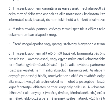
3. Thyssenkrupp nem garantálja az egyes áruk meghatározott cé
célra történő felhasználásának és alkalmazásának kockázata kizá
információ csak javaslat, és nem tekinthető a konkrét alkalmazás 
4. Minden további partner- és/vagy termékspecifikus előírás telje
dokumentumban állapodik meg.
5. Eltérő megállapodás vagy iparági szokvány hiányában a termé
6. Thyssenkrupp nem állít elő öntött bugákat, brammákat és önt
préseléssel, kovácsolással, vagy egyéb művelettel kohászati félte
termékeket gyártóművektől vásárolja és adja tovább a partnernek
(gép)szerkezetek nem mindig abszolút hibamentesek. Az alapanyag
anyagfolytonossági hibák, amelyeket az alakító és továbbfeldol
alkalmazott vizsgálati technikákkal nem lehet teljességében kisz
jogát fenntartják előzetes partneri engedély nélkül is. A kohászat
felhasznált alapanyagok (vasérc, timföld, fémhulladék stb.) er
termékek feldolgozási paramétereinek széles határok közötti vál