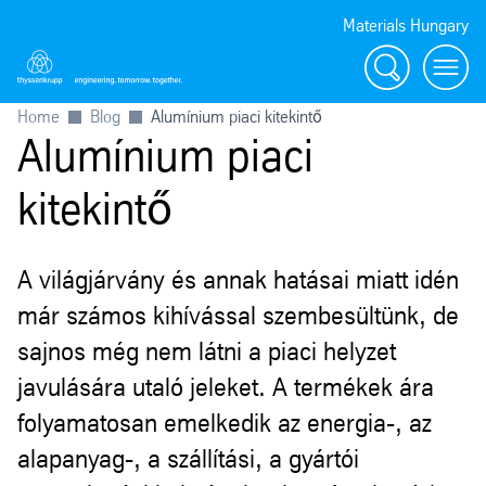
Materials Hungary
Search
Toggl
Home
Blog
Alumínium piaci kitekintő
Alumínium piaci
kitekintő
A világjárvány és annak hatásai miatt idén
már számos kihívással szembesültünk, de
sajnos még nem látni a piaci helyzet
javulására utaló jeleket. A termékek ára
folyamatosan emelkedik az energia-, az
alapanyag-, a szállítási, a gyártói