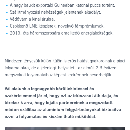
A nagy bauxit exportáló Guineaban katonai puccs történt.
Szállítmányozási nehézségek jelentenek akadályt.
Védővám a kínai árukra.
Csökkenő LME készletek, növekvő fémprémiumok.
2019. óta háromszorosára emelkedő energiaköltségek.
Mindezen tényezők külön-külön is erős hatást gyakorolnak a piaci
folyamatokra, de a jelenlegi helyzetet - az elmúlt 2-3 évtized
megszokott folyamataihoz képest- extrémnek nevezhetjük.
Vállalatunk a legnagyobb körültekintéssel és
szakértelemmel jár el, hogy ezt az időszakot áthidalja, és
törekszik arra, hogy lojális partnereinek a megszokott
módon szállítsa az alumínium félgyártmányokat biztosítva
ezzel a folyamatos és kiszámítható működést.