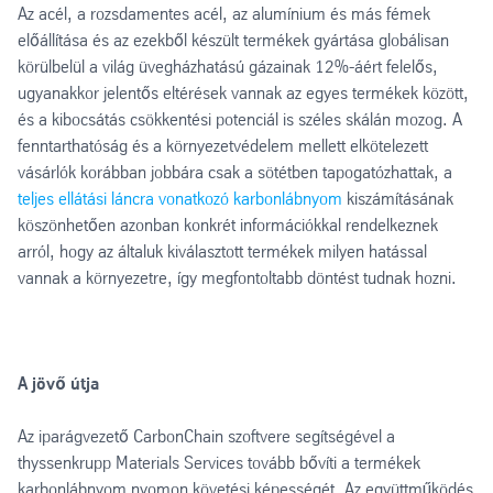
Az acél, a rozsdamentes acél, az alumínium és más fémek
előállítása és az ezekből készült termékek gyártása globálisan
körülbelül a világ üvegházhatású gázainak 12%-áért felelős,
ugyanakkor jelentős eltérések vannak az egyes termékek között,
és a kibocsátás csökkentési potenciál is széles skálán mozog. A
fenntarthatóság és a környezetvédelem mellett elkötelezett
vásárlók korábban jobbára csak a sötétben tapogatózhattak, a
teljes ellátási láncra vonatkozó karbonlábnyom
kiszámításának
köszönhetően azonban konkrét információkkal rendelkeznek
arról, hogy az általuk kiválasztott termékek milyen hatással
vannak a környezetre, így megfontoltabb döntést tudnak hozni.
A jövő útja
Az iparágvezető CarbonChain szoftvere segítségével a
thyssenkrupp Materials Services tovább bővíti a termékek
karbonlábnyom nyomon követési képességét. Az együttműködés