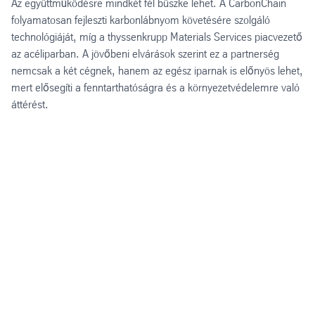
Az együttműködésre mindkét fél büszke lehet. A CarbonChain
folyamatosan fejleszti karbonlábnyom követésére szolgáló
technológiáját, míg a thyssenkrupp Materials Services piacvezető
az acéliparban. A jövőbeni elvárások szerint ez a partnerség
nemcsak a két cégnek, hanem az egész iparnak is előnyös lehet,
mert elősegíti a fenntarthatóságra és a környezetvédelemre való
áttérést.