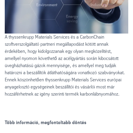
A thyssenkrupp Materials Services és a CarbonChain
szoftverszolgáltató partneri megállapodást kötött annak
érdekében, hogy kidolgozzanak egy olyan megközelítést,
amellyel nyomon követhető az acélgyártás során kibocsátott
üvegházhatású gázok mennyisége, és amellyel meg tudják
határozni a beszállítók átláthatóságára vonatkozó szabványokat.
Ennek köszönhetően thyssenkrupp Materials Services európai
anyagelosztó egységeinek beszállítói és vásárlói most már
hozzáférhetnek az igény szerinti termék karbonlábnyomához.
Több információ, megfontoltabb döntés