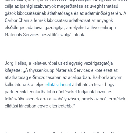
célja az iparági szabványok megerősítése az üvegházhatású
gázok kibocsátásának átláthatósága és az adatminőség terén. A
CarbonChain a fémek kibocsátási adatbázisát az anyagok
elsődleges adataival gazdagítja, amelyeket a thyssenkrupp
Materials Services beszállítói szolgáltatnak.
Jörg Heiles, a kelet-európai üzleti egység vezérigazgatója
kifejtette: „A thyssenkrupp Materials Services elkötelezett az
átláthatóság előmozdításában az acéliparban. Karbonlábnyom
kalkulátorunk a teljes
ellátási láncot
átláthatóvá teszi, hogy
partnereink fenntarthatóbb döntéseket tudjanak hozni, és
felkészülhessenek arra a szabályozásra, amely az acéltermékek
ellátási láncában egyre elterjedtebb.”