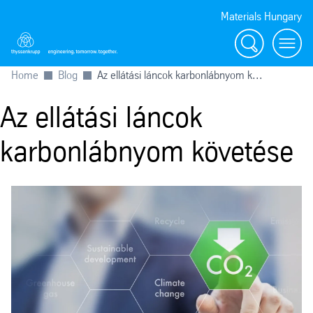
Materials Hungary
Search
Toggl
Home
Blog
Az ellátási láncok karbonlábnyom k...
Az ellátási láncok
karbonlábnyom követése