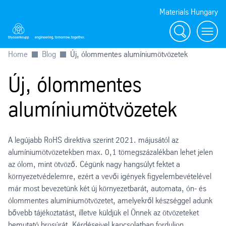
Materials Hungary
Search
Toggl
Home
Blog
Új, ólommentes alumíniumötvözetek
Új, ólommentes
alumíniumötvözetek
A legújabb RoHS direktíva szerint 2021. májusától az
alumíniumötvözetekben max. 0,1 tömegszázalékban lehet jelen
az ólom, mint ötvöző. Cégünk nagy hangsúlyt fektet a
környezetvédelemre, ezért a vevői igények figyelembevételével
már most bevezetünk két új környezetbarát, automata, ón- és
ólommentes alumíniumötvözetet, amelyekről készséggel adunk
bővebb tájékoztatást, illetve küldjük el Önnek az ötvözeteket
bemutató brosúrát. Kérdéseivel kapcsolatban forduljon