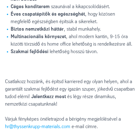
Céges konditerem
szaunával a kikapcsolódásért.
Éves csapatépítők és
egészséghét
, hogy közösen
megfelelő egészségben építsük a sikereket.
Biztos nemzetközi háttér
, stabil munkahely.
Multinacionális környezet
, ahol modern kantin, 9-15 óra
közötti törzsidő és home office lehetőség is rendelkezésre áll.
Szakmai fejlődési
lehetőség hosszú távon.
Csatlakozz hozzánk, és építsd karriered egy olyan helyen, ahol a
garantált szakmai fejlődést egy igazán szuper, jókedvű csapatban
tudod elérni!
Jelentkezz most
és légy része dinamikus,
nemzetközi csapatunknak!
Várjuk fényképes önéletrajzod a bérigény megjelölésével a
hr@thyssenkrupp-materials.com
e-mail címre.