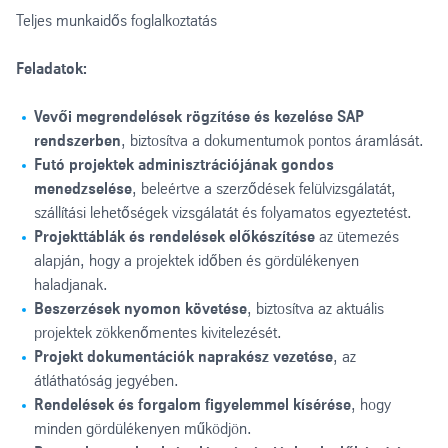
Teljes munkaidős foglalkoztatás
Feladatok:
Vevői megrendelések rögzítése és kezelése SAP
rendszerben
, biztosítva a dokumentumok pontos áramlását.
Futó projektek adminisztrációjának gondos
menedzselése
, beleértve a szerződések felülvizsgálatát,
szállítási lehetőségek vizsgálatát és folyamatos egyeztetést.
Projekttáblák és rendelések előkészítése
az ütemezés
alapján, hogy a projektek időben és gördülékenyen
haladjanak.
Beszerzések nyomon követése
, biztosítva az aktuális
projektek zökkenőmentes kivitelezését.
Projekt dokumentációk naprakész vezetése
, az
átláthatóság jegyében.
Rendelések és forgalom figyelemmel kísérése
, hogy
minden gördülékenyen működjön.