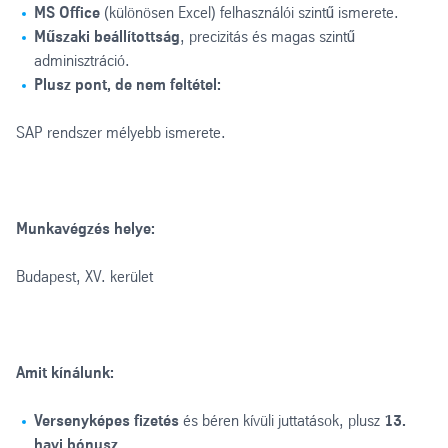
MS Office
(különösen Excel) felhasználói szintű ismerete.
Műszaki beállítottság
, precizitás és magas szintű
adminisztráció.
Plusz pont, de nem feltétel:
SAP rendszer mélyebb ismerete.
Munkavégzés helye:
Budapest, XV. kerület
Amit kínálunk:
Versenyképes fizetés
és béren kívüli juttatások, plusz
13.
havi bónusz