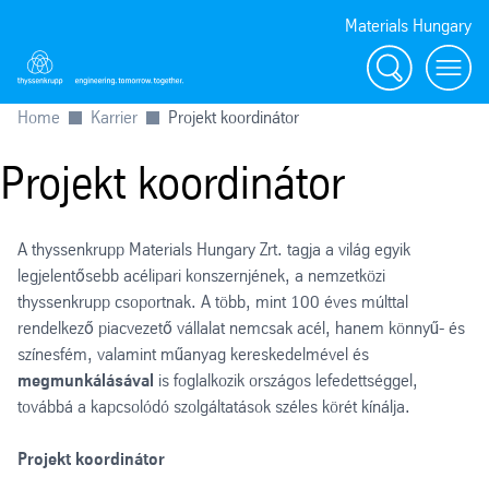
Materials Hungary
Search
Menu
Home
Karrier
Projekt koordinátor
Projekt koordinátor
A thyssenkrupp Materials Hungary Zrt. tagja a világ egyik
legjelentősebb acélipari konszernjének, a nemzetközi
thyssenkrupp csoportnak. A több, mint 100 éves múlttal
rendelkező piacvezető vállalat nemcsak acél, hanem könnyű- és
színesfém, valamint műanyag kereskedelmével és
megmunkálásával
is foglalkozik országos lefedettséggel,
továbbá a kapcsolódó szolgáltatások széles körét kínálja.
Projekt koordinátor