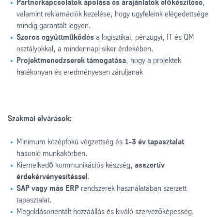
Partnerkapcsolatok ápolása és árajánlatok előkészítése
,
valamint reklamációk kezelése, hogy ügyfeleink elégedettsége
mindig garantált legyen.
Szoros együttműködés
a logisztikai, pénzügyi, IT és QM
osztályokkal, a mindennapi siker érdekében.
Projektmenedzserek támogatása
, hogy a projektek
hatékonyan és eredményesen záruljanak
Szakmai elvárások:
Minimum középfokú végzettség és
1-3 év tapasztalat
hasonló munkakörben.
Kiemelkedő kommunikációs készség,
asszertív
érdekérvényesítéssel
.
SAP vagy más ERP
rendszerek használatában szerzett
tapasztalat.
Megoldásorientált hozzáállás és kiváló szervezőképesség.