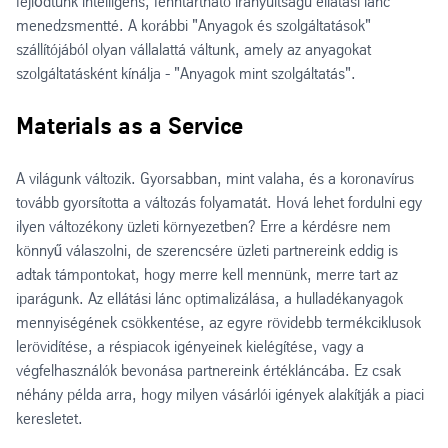
fejlődtünk intelligens, fenntartható irányultságú ellátási lánc
menedzsmentté. A korábbi "Anyagok és szolgáltatások"
szállítójából olyan vállalattá váltunk, amely az anyagokat
szolgáltatásként kínálja - "Anyagok mint szolgáltatás".
Materials as a Service
A világunk változik. Gyorsabban, mint valaha, és a koronavírus
tovább gyorsította a változás folyamatát. Hová lehet fordulni egy
ilyen változékony üzleti környezetben? Erre a kérdésre nem
könnyű válaszolni, de szerencsére üzleti partnereink eddig is
adtak támpontokat, hogy merre kell mennünk, merre tart az
iparágunk. Az ellátási lánc optimalizálása, a hulladékanyagok
mennyiségének csökkentése, az egyre rövidebb termékciklusok
lerövidítése, a réspiacok igényeinek kielégítése, vagy a
végfelhasználók bevonása partnereink értékláncába. Ez csak
néhány példa arra, hogy milyen vásárlói igények alakítják a piaci
keresletet.