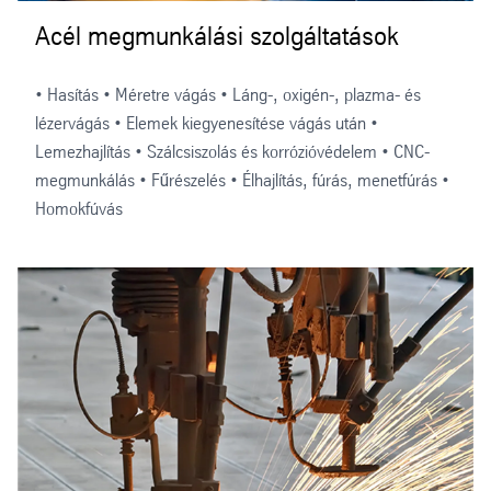
Acél megmunkálási szolgáltatások
• Hasítás • Méretre vágás • Láng-, oxigén-, plazma- és
lézervágás • Elemek kiegyenesítése vágás után •
Lemezhajlítás • Szálcsiszolás és korrózióvédelem • CNC-
megmunkálás • Fűrészelés • Élhajlítás, fúrás, menetfúrás •
Homokfúvás