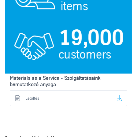
Materials as a Service - Szolgáltatásaink
bemutatkozó anyaga
Letöltés