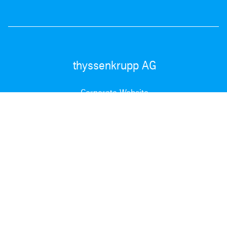
thyssenkrupp AG
Corporate Website
thyssenkrupp Materials Hungary Zrt. © 2024
Sitemap
Imprint
Legal Notes