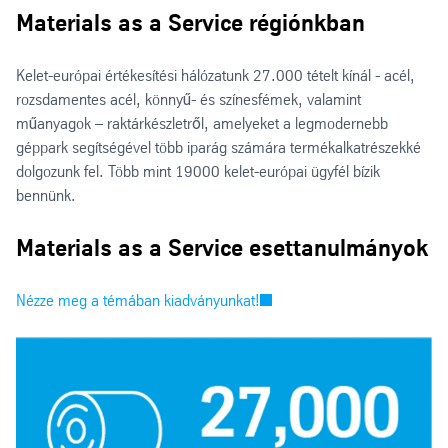
Materials as a Service régiónkban
Kelet-európai értékesítési hálózatunk 27.000 tételt kínál - acél,
rozsdamentes acél, könnyű- és színesfémek, valamint
műanyagok – raktárkészletről, amelyeket a legmodernebb
géppark segítségével több iparág számára termékalkatrészekké
dolgozunk fel. Több mint 19000 kelet-európai ügyfél bízik
bennünk.
Materials as a Service esettanulmányok
Nézze meg a témában kiadványunkat!