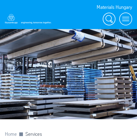
Materials Hungary
Search
Menu
Home
Services