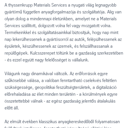
A thyssenkrupp Materials Services a nyugati világ legnagyobb
gyártómű független anyagforgalmazója és szolgáltatója. Alig van
olyan dolog a mindennapi életünkben, amelyet ne a Materials
Services szállított, dolgozott volna fel vagy mozgatott volna.
Termékeinkkel és szolgáltatásainkkal biztosítjuk, hogy nap mint
nap lekerülhessenek a gyártósorról az autók, felépülhessenek az
épületek, készülhessenek az üzemek, és felszállhassanak a
repülőgépek. Kulcsszerepet töltünk be a gazdaság szerkezetében
- és ezzel együtt nagy felelősséget is vállalunk.
Világunk nagy dinamikával változik. Az erőforrások egyre
szűkösebbé válása, a valóban fenntartható cselekvés feltétlen
szükségessége, geopolitikai feszültségterületek, a digitalizáció
előrehaladása az élet minden területén - a körülmények egyre
összetettebbé válnak - az egész gazdaság jelentős átalakulás
előtt áll.
Az elmúlt években klasszikus anyagkereskedőből folyamatosan