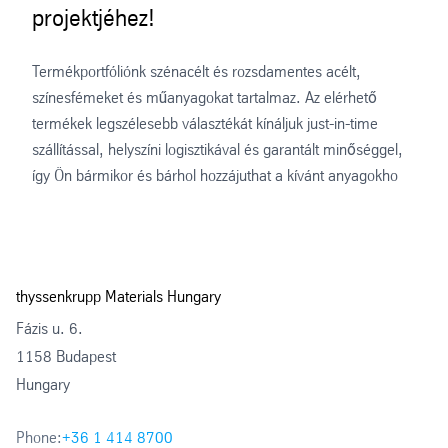
projektjéhez!
Termékportfóliónk szénacélt és rozsdamentes acélt,
színesfémeket és műanyagokat tartalmaz. Az elérhető
termékek legszélesebb választékát kínáljuk just-in-time
szállítással, helyszíni logisztikával és garantált minőséggel,
így Ön bármikor és bárhol hozzájuthat a kívánt anyagokho
thyssenkrupp Materials Hungary
Fázis u. 6.
1158 Budapest
Hungary
Phone:
+36 1 414 8700