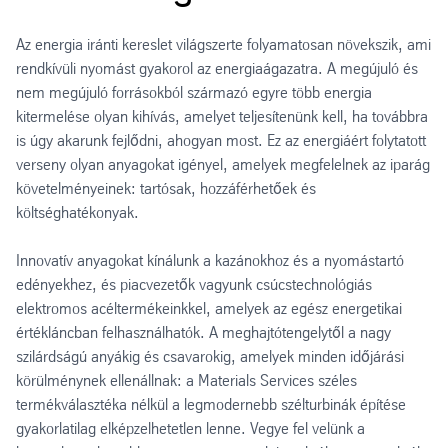
Az energia iránti kereslet világszerte folyamatosan növekszik, ami
rendkívüli nyomást gyakorol az energiaágazatra. A megújuló és
nem megújuló forrásokból származó egyre több energia
kitermelése olyan kihívás, amelyet teljesítenünk kell, ha továbbra
is úgy akarunk fejlődni, ahogyan most. Ez az energiáért folytatott
verseny olyan anyagokat igényel, amelyek megfelelnek az iparág
követelményeinek: tartósak, hozzáférhetőek és
költséghatékonyak.
Innovatív anyagokat kínálunk a kazánokhoz és a nyomástartó
edényekhez, és piacvezetők vagyunk csúcstechnológiás
elektromos acéltermékeinkkel, amelyek az egész energetikai
értékláncban felhasználhatók. A meghajtótengelytől a nagy
szilárdságú anyákig és csavarokig, amelyek minden időjárási
körülménynek ellenállnak: a Materials Services széles
termékválasztéka nélkül a legmodernebb szélturbinák építése
gyakorlatilag elképzelhetetlen lenne. Vegye fel velünk a