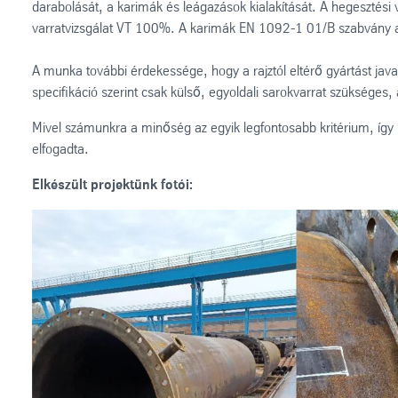
darabolását, a karimák és leágazások kialakítását. A hegesztés
varratvizsgálat VT 100%. A karimák EN 1092-1 01/B szabvány ala
A munka további érdekessége, hogy a rajztól eltérő gyártást java
specifikáció szerint csak külső, egyoldali sarokvarrat szükséges, 
Mivel számunkra a minőség az egyik legfontosabb kritérium, így 
elfogadta.
Elkészült projektünk fotói: