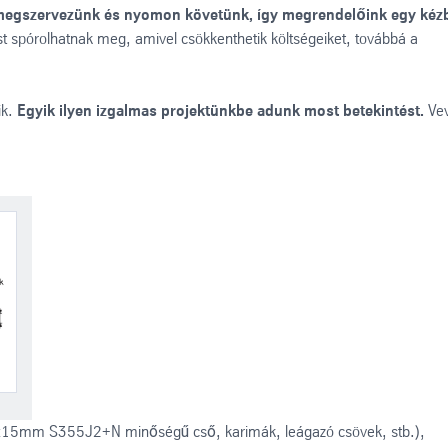
 megszervezünk és nyomon követünk, így megrendelőink egy kéz
ást spórolhatnak meg, amivel csökkenthetik költségeiket, továbbá a
ik.
Egyik ilyen izgalmas projektünkbe adunk most betekintést.
Ve
20x15mm S355J2+N minőségű cső, karimák, leágazó csövek, stb.),