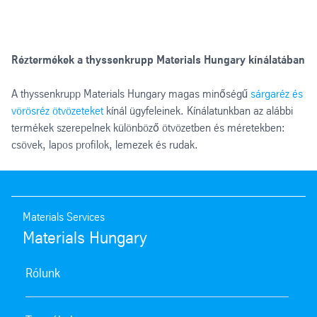
Réztermékek a thyssenkrupp Materials Hungary kínálatában
A thyssenkrupp Materials Hungary magas minőségű
sárgaréz és
vörösréz ötvözeteket
kínál ügyfeleinek. Kínálatunkban az alábbi
termékek szerepelnek különböző ötvözetben és méretekben:
csövek, lapos profilok, lemezek és rudak.
Materials Services
Materials Hungary
Rólunk