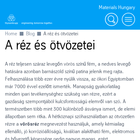
Materials Hungary
Search
Toggl
Home
Blog
A réz és ötvözetei
A réz és ötvözetei
A réz teljesen száraz levegőn vörös színű fém, a nedves levegő
hatására azonban barnászöld színű patina jelenik meg rajta.
Felhasználása több ezer évre nyúlik vissza, az ókori Egyiptomban
már 7000 évvel ezelőtt ismerték. Manapság gyakorlatilag
minden ipari tevékenységhez szükség van rézre, ezért a
gazdaság szempontjából kulcsfontosságú elemről van szó. A
természetben több mint 300 különböző ásványa ismert, de elemi
állapotban sem ritka. A hétköznapi szóhasználatban az ötvözetlen
rézre a
vörösréz
megnevezést használjuk, amely kémiailag
ellenálló, jó korrózióállóságú, kiválóan alakítható fém, elektromos
és hővezető képessége pedig nagyon magas, ezért