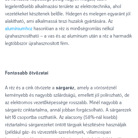
legjelentősebb alkalmazási területe az elektrotechnika, ahol
vezetékeket készítenek belőle. Hidegen és melegen egyaránt jól
alakítható, ami alkalmassá teszi huzalok gyártására. Az
alumíniumhoz
hasonlóan a réz is minőségromlás nélkül
újrahasznosítható – a vas és az alumínium után a réz a harmadik
legtöbbször újrahasznosított fém.
Fontosabb ötvözetei
A réz és a cink ötvözete a
sárgaréz
, amely a vörösréznél
keményebb és nagyobb szilárdságú, emellett jól polírozható, de
az elektromos vezetőképessége rosszabb. Minél nagyobb a
sárgaréz cinktartalma, annál jobban forgácsolható. A sárgarezek
két fő csoportba oszthatók. Az alacsony (58%-nál kisebb)
réztartalmú sárgarezeket öntött tárgyak készítésére használják
(például gáz- és vízvezeték-szerelvények, villamosipari