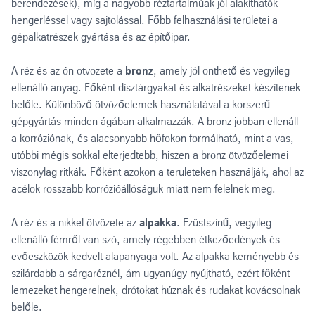
berendezések), míg a nagyobb réztartalmúak jól alakíthatók
hengerléssel vagy sajtolással. Főbb felhasználási területei a
gépalkatrészek gyártása és az építőipar.
A réz és az ón ötvözete a
bronz
, amely jól önthető és vegyileg
ellenálló anyag. Főként dísztárgyakat és alkatrészeket készítenek
belőle. Különböző ötvözőelemek használatával a korszerű
gépgyártás minden ágában alkalmazzák. A bronz jobban ellenáll
a korróziónak, és alacsonyabb hőfokon formálható, mint a vas,
utóbbi mégis sokkal elterjedtebb, hiszen a bronz ötvözőelemei
viszonylag ritkák. Főként azokon a területeken használják, ahol az
acélok rosszabb korrózióállóságuk miatt nem felelnek meg.
A réz és a nikkel ötvözete az
alpakka
. Ezüstszínű, vegyileg
ellenálló fémről van szó, amely régebben étkezőedények és
evőeszközök kedvelt alapanyaga volt. Az alpakka keményebb és
szilárdabb a sárgaréznél, ám ugyanúgy nyújtható, ezért főként
lemezeket hengerelnek, drótokat húznak és rudakat kovácsolnak
belőle.