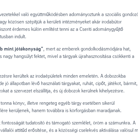
ervezetekkel való együttműködésben adományoztunk a szociális gondoz
agy közösen szépítjük a kerületi intézményeket akár irodabútor
iszont érdemes külön említést tenni az a Cseriti adománygyűjtő
tusban indult.
öbb mint jótékonyság”
, mert az emberek gondolkodásmódjára hat,
s nagy hangsúlyt fektet, mivel a tárgyak újrahasznosítása csökkenti a
yezésre kerültek az irodaépületek minden emeletén. A dobozokba
 jó állapotban lévő használati tárgyakat, ruhát, cipőt, játékot, bármit,
at a szervezet elszállítja, és új dobozok kerülnek kihelyezésre.
onna könyv, illetve rengeteg egyéb tárgy esetében sikerül
élére kerüljenek, hanem továbbra is körforgásban maradjanak.
fontosságát tudatosító és támogató szemlélet, öröm a számunkra. A
állalói attitűd erősítése, és a közösségi cselekvés aktiválása valósul