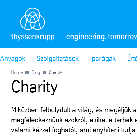
Anyagok
Szolgáltatások
Iparágak
Ért
Home
Blog
Charity
Charity
Miközben felbolydult a világ, és megéljük
megfeledkeznünk azokról, akiket a terhek a
valami kézzel foghatót, ami enyhíteni tudja