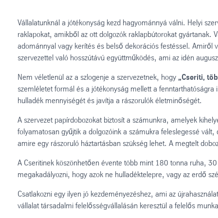
Vállalatunknál a jótékonyság kezd hagyománnyá válni. Helyi sz
raklapokat, amikből az ott dolgozók raklapbútorokat gyártanak. V
adománnyal vagy kerítés és belső dekorációs festéssel. Amiről v
szervezettel való hosszútávú együttműködés, ami az idén augusz
Nem véletlenül az a szlogenje a szervezetnek, hogy
„Cseriti, t
szemléletet formál és a jótékonyság mellett a fenntarthatóságra i
hulladék mennyiségét és javítja a rászorulók életminőségét.
A szervezet papírdobozokat biztosít a számunkra, amelyek kihel
folyamatosan gyűjtik a dolgozóink a számukra feleslegessé vált, de
amire egy rászoruló háztartásban szükség lehet. A megtelt dobozok
A Cseritinek köszönhetően évente több mint 180 tonna ruha, 30 t
megakadályozni, hogy azok ne hulladéktelepre, vagy az erdő sz
Csatlakozni egy ilyen jó kezdeményezéshez, ami az újrahasználat 
vállalat társadalmi felelősségvállalásán keresztül a felelős munkav