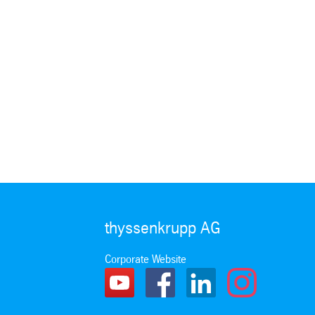
thyssenkrupp AG
Corporate Website