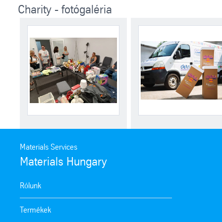
Charity - fotógaléria
Materials Services
Materials Hungary
Rólunk
Termékek