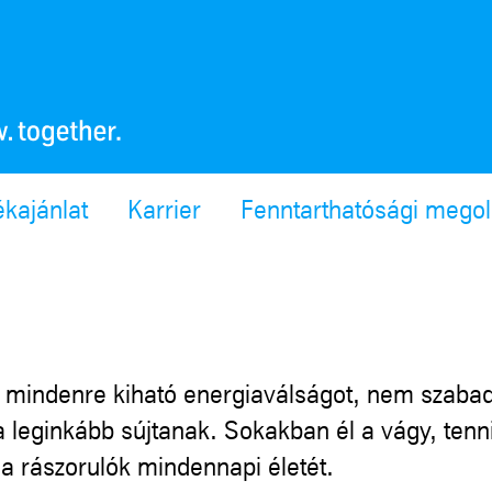
ékajánlat
Karrier
Fenntarthatósági mego
 a mindenre kiható energiaválságot, nem szaba
 leginkább sújtanak. Sokakban él a vágy, tenn
 a rászorulók mindennapi életét.