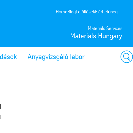
Home
Blog
Letöltések
Elérhetőség
Materials Services
Materials Hungary
ldások
Anyagvizsgáló labor
d
i