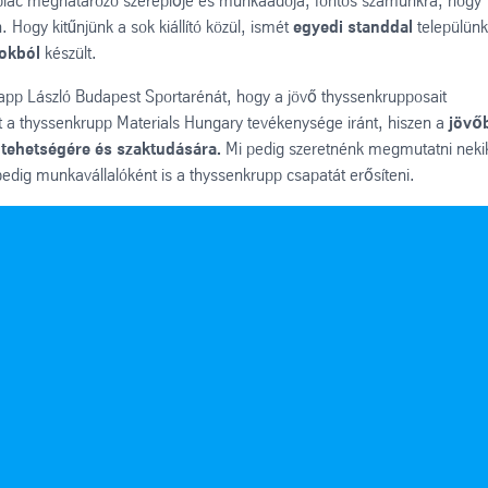
a piac meghatározó szereplője és munkaadója, fontos számunkra, hogy
 Hogy kitűnjünk a sok kiállító közül, ismét
egyedi standdal
települünk
gokból
készült.
 Papp László Budapest Sportarénát, hogy a jövő thyssenkrupposait
ét a thyssenkrupp Materials Hungary tevékenysége iránt, hiszen a
jövő
 tehetségére és szaktudására.
Mi pedig szeretnénk megmutatni neki
dig munkavállalóként is a thyssenkrupp csapatát erősíteni.