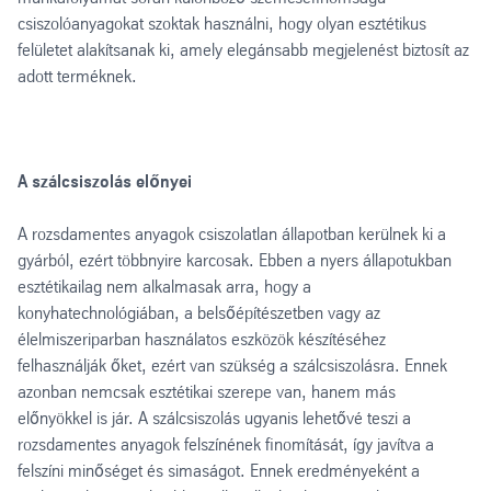
csiszolóanyagokat szoktak használni, hogy olyan esztétikus
felületet alakítsanak ki, amely elegánsabb megjelenést biztosít az
adott terméknek.
A szálcsiszolás előnyei
A rozsdamentes anyagok csiszolatlan állapotban kerülnek ki a
gyárból, ezért többnyire karcosak. Ebben a nyers állapotukban
esztétikailag nem alkalmasak arra, hogy a
konyhatechnológiában, a belsőépítészetben vagy az
élelmiszeriparban használatos eszközök készítéséhez
felhasználják őket, ezért van szükség a szálcsiszolásra. Ennek
azonban nemcsak esztétikai szerepe van, hanem más
előnyökkel is jár. A szálcsiszolás ugyanis lehetővé teszi a
rozsdamentes anyagok felszínének finomítását, így javítva a
felszíni minőséget és simaságot. Ennek eredményeként a