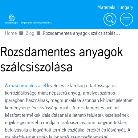
Materials Hungary
Search
Toggl
Home
Blog
Rozsdamentes anyagok szálcsiszolás...
Rozsdamentes anyagok
szálcsiszolása
A
rozsdamentes acél
kivételes szilárdsága, tartóssága és
korrózióállósága miatt népszerű anyag, amelyet számos
iparágban használnak, megmunkálása azonban kihívást jelenthet
keménysége és szívóssága miatt. A rozsdamentes acélból
készített termékek kialakításánál a látható felületek kezelésének
egyik legismertebb módja a szálcsiszolás, ami nagymértékben
befolyásolja a legyártott termék esztétikai értékét és látványát. A
munkafolyamat során különböző szemcsefinomságú