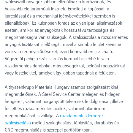
szálcsiszolt anyagok jobban ellenállnak a korróziónak, és
hosszabb élettartamúak lesznek. Emellett a kopással, a
karcolással és a mechanikai igénybevételekkel szemben is
ellenállóbbak. Ez különösen fontos az olyan ipari alkalmazások
esetén, amikor az anyagoknak hosszú távú tartósságra és
megbízhatóságra van szükségük. A szálcsiszolás a rozsdamentes
anyagok tisztítását is elősegíti, mivel a simább felület kevésbé
vonzza a szennyeződéseket, ezért könnyebben tisztítható.
Végezetül pedig a szálcsiszolás kompatibilisebbé teszi a
rozsdamentes darabokat más anyagokkal, például ragasztókkal
vagy festékekkel, amelyek így jobban tapadnak a felületen.
A thyssenkrupp Materials Hungary számos szolgáltatást kínál
megrendelőinek. A Steel Service Center melegen és hidegen
hengerelt, valamint horganyzott tekercsek feldolgozását, illetve
festett és rozsdamenetes acélok, valamint alumínium
megmunkálását is vállalja. A
rozsdamentes lemezek
szálcsiszolása
mellett szalaghasítás, táblásítás, darabolás és
CNC-megmunkálás is szerepel portfóliónkban.