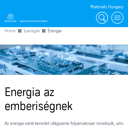
Materials Hungary
Search
Toggl
Home
Iparágak
Energia
Energia az
emberiségnek
Az energia iránti kereslet világszerte folyamatosan növekszik, ami