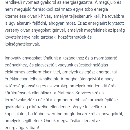
rendkívüli nyomást gyakorol az energiaágazatra. A megújuló és
nem megújuló forrásokból származó egyre több energia
kitermelése olyan kihívás, amelyet teljesítenünk kell, ha továbbra
is úgy akarunk fejlődni, ahogyan most. Ez az energiáért folytatott
verseny olyan anyagokat igényel, amelyek megfelelnek az iparág
követelményeinek: tartósak, hozzáférhetőek és
költséghatékonyak.
Innovatív anyagokat kínálunk a kazánokhoz és a nyomástartó
edényekhez, és piacvezetők vagyunk csúcstechnológiás
elektromos acéltermékeinkkel, amelyek az egész energetikai
értékláncban felhasználhatók. A meghajtótengelytől a nagy
szilárdságú anyákig és csavarokig, amelyek minden időjárási
körülménynek ellenállnak: a Materials Services széles
termékválasztéka nélkül a legmodernebb szélturbinák építése
gyakorlatilag elképzelhetetlen lenne. Vegye fel velünk a
kapcsolatot, ha többet szeretne megtudni azokról az anyagokról,
amelyek segíthetnek Önnek megvalósítani terveit az
energiaágazatban!