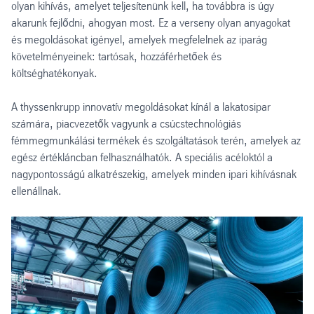
olyan kihívás, amelyet teljesítenünk kell, ha továbbra is úgy
akarunk fejlődni, ahogyan most. Ez a verseny olyan anyagokat
és megoldásokat igényel, amelyek megfelelnek az iparág
követelményeinek: tartósak, hozzáférhetőek és
költséghatékonyak.
A thyssenkrupp innovatív megoldásokat kínál a lakatosipar
számára, piacvezetők vagyunk a csúcstechnológiás
fémmegmunkálási termékek és szolgáltatások terén, amelyek az
egész értékláncban felhasználhatók. A speciális acéloktól a
nagypontosságú alkatrészekig, amelyek minden ipari kihívásnak
ellenállnak.