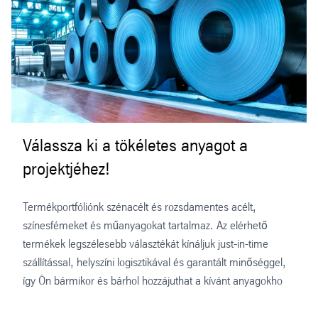
Válassza ki a tökéletes anyagot a
projektjéhez!
Termékportfóliónk szénacélt és rozsdamentes acélt,
színesfémeket és műanyagokat tartalmaz. Az elérhető
termékek legszélesebb választékát kínáljuk just-in-time
szállítással, helyszíni logisztikával és garantált minőséggel,
így Ön bármikor és bárhol hozzájuthat a kívánt anyagokho