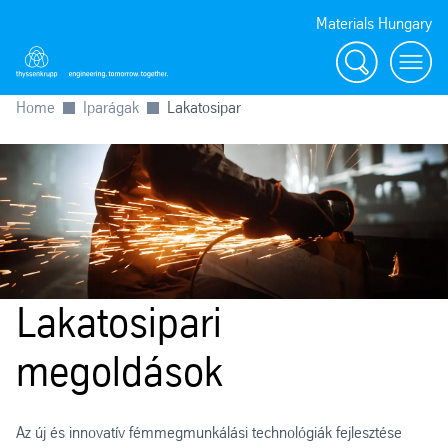
Materials Hungary
Search
Toggl
Home
Iparágak
Lakatosipar
Lakatosipari
megoldások
Az új és innovatív fémmegmunkálási technológiák fejlesztése