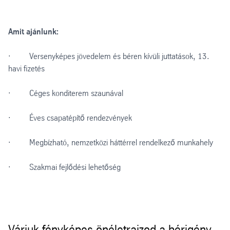
Amit ajánlunk:
· Versenyképes jövedelem és béren kívüli juttatások, 13.
havi fizetés
· Céges konditerem szaunával
· Éves csapatépítő rendezvények
· Megbízható, nemzetközi háttérrel rendelkező munkahely
· Szakmai fejlődési lehetőség
Várjuk fényképes önéletrajzod a bérigény