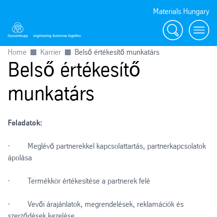
Materials Hungary
Search
Toggl
Home
Karrier
Belső értékesítő munkatárs
Belső értékesítő
munkatárs
Feladatok:
· Meglévő partnerekkel kapcsolattartás, partnerkapcsolatok
ápolása
· Termékkör értékesítése a partnerek felé
· Vevői árajánlatok, megrendelések, reklamációk és
szerződések kezelése