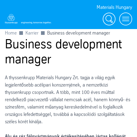
Materials Hungary
Search
Toggl
Home
Karrier
Business development manager
Business development
manager
A thyssenkrupp Materials Hungary Zrt. tagja a világ egyik
legjelentősebb acélipari konszernjének, a nemzetközi
thyssenkrupp csoportnak. A több, mint 100 éves múlttal
rendelkező piacvezető vállalat nemcsak acél, hanem könnyű- és
színesfém, valamint műanyag kereskedelmével is foglalkozik
országos lefedettséggel, továbbá a kapcsolódó szolgáltatások
széles körét kínálja.
Alu és réz félgyártmányok értékesítésében jártas kollégát