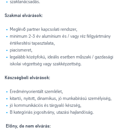
szaktanácsadás.
Szakmai elvárások:
Meglévő partner kapcsolati rendszer,
minimum 2-3 év alumínium és / vagy réz félgyártmány
értékesítési tapasztalata,
piacismeret,
legalább középfokú, ideális esetben műszaki / gazdasági
iskolai végzettség vagy szakképzettség.
Készségbeli elvárások:
Eredményorientált szemlélet,
kitartó, nyitott, dinamikus, jó munkabírású személyiség,
jó kommunikációs és tárgyaló készség,
B kategóriás jogosítvány, utazási hajlandóság.
Előny, de nem elvárás: