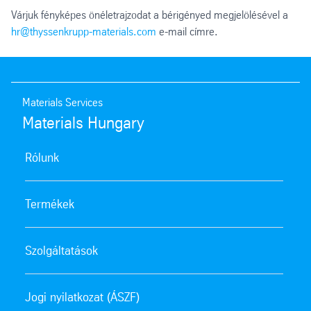
Várjuk fényképes önéletrajzodat a bérigényed megjelölésével a
hr@thyssenkrupp-materials.com
e-mail címre.
Materials Services
Materials Hungary
Rólunk
Termékek
Szolgáltatások
Jogi nyilatkozat (ÁSZF)