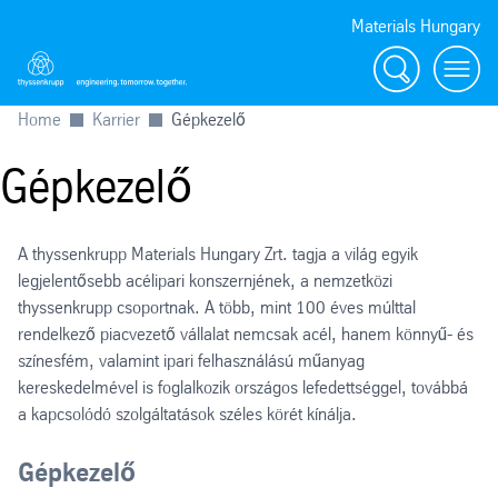
Materials Hungary
Search
Toggl
Home
Karrier
Gépkezelő
Gépkezelő
A thyssenkrupp Materials Hungary Zrt. tagja a világ egyik
legjelentősebb acélipari konszernjének, a nemzetközi
thyssenkrupp csoportnak. A több, mint 100 éves múlttal
rendelkező piacvezető vállalat nemcsak acél, hanem könnyű- és
színesfém, valamint ipari felhasználású műanyag
kereskedelmével is foglalkozik országos lefedettséggel, továbbá
a kapcsolódó szolgáltatások széles körét kínálja.
Gépkezelő