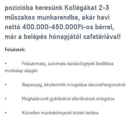
pozícióba keresünk Kollégákat 2-3
műszakos munkarendbe, akár havi
nettó 400.000-450.000Ft-os bérrel,
már a belépés hónapjától cafetériával!
Feladatok:
• Félautomata, automata darabológépek beállítása
munkalap alapján
• Alapanyag, késztermék mozgatása daruval/targoncával
• Meghatározott gyártásközi ellenőrzések elvégzése
• Közvetlen munkakörnyezet tisztán tartása