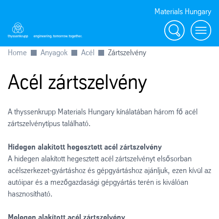
Materials Hungary
Search
Toggl
Home
Anyagok
Acél
Zártszelvény
Acél zártszelvény
A thyssenkrupp Materials Hungary kínálatában három fő acél
zártszelvénytípus található.
Hidegen alakított hegesztett acél zártszelvény
A hidegen alakított hegesztett acél zártszelvényt elsősorban
acélszerkezet-gyártáshoz és gépgyártáshoz ajánljuk, ezen kívül az
autóipar és a mezőgazdasági gépgyártás terén is kiválóan
hasznosítható.
Melegen alakított acél zártszelvény