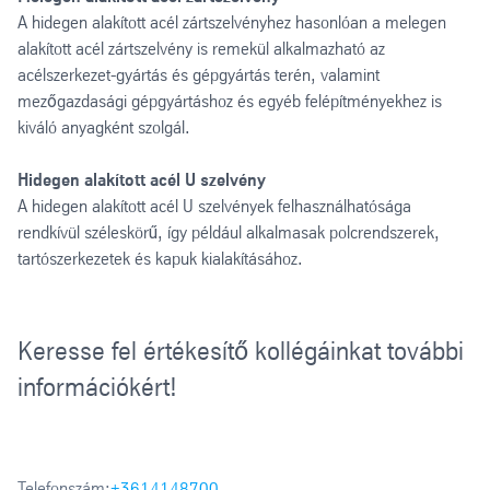
A hidegen alakított acél zártszelvényhez hasonlóan a melegen
alakított acél zártszelvény is remekül alkalmazható az
acélszerkezet-gyártás és gépgyártás terén, valamint
mezőgazdasági gépgyártáshoz és egyéb felépítményekhez is
kiváló anyagként szolgál.
Hidegen alakított acél U szelvény
A hidegen alakított acél U szelvények felhasználhatósága
rendkívül széleskörű, így például alkalmasak polcrendszerek,
tartószerkezetek és kapuk kialakításához.
Keresse fel értékesítő kollégáinkat további
információkért!
Telefonszám:
+3614148700