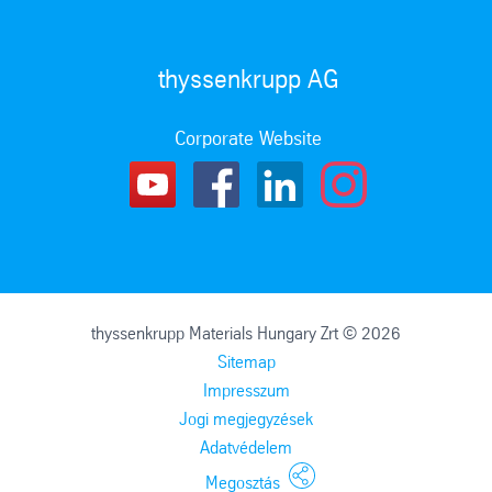
thyssenkrupp AG
Corporate Website
thyssenkrupp Materials Hungary Zrt © 2026
Sitemap
Impresszum
Jogi megjegyzések
Adatvédelem
Megosztás