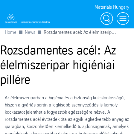
Materials Hungary
Search
Menu
Home
News
Rozsdamentes acél: Az élelmiszerip...
Rozsdamentes acél: Az
élelmiszeripar higiéniai
pillére
Az élelmiszeriparban a higiénia és a biztonság kulcsfontosságú,
hiszen a gyártás során a legkisebb szennyeződés is komoly
kockázatot jelenthet a fogyasztók egészségére nézve. A
rozsdamentes acél évtizedek óta az egyik legkedveltebb anyag az
iparágban, köszönhetően kiemelkedő tulajdonságainak, amelyek
megfelelnek a legszigorúbb élelmiszer-biztonsági előírásoknak.