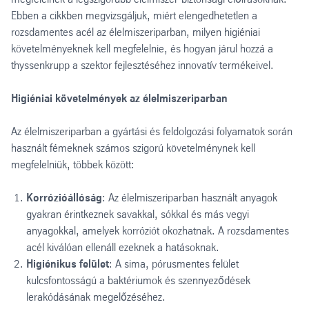
Ebben a cikkben megvizsgáljuk, miért elengedhetetlen a
rozsdamentes acél az élelmiszeriparban, milyen higiéniai
követelményeknek kell megfelelnie, és hogyan járul hozzá a
thyssenkrupp a szektor fejlesztéséhez innovatív termékeivel.
Higiéniai követelmények az élelmiszeriparban
Az élelmiszeriparban a gyártási és feldolgozási folyamatok során
használt fémeknek számos szigorú követelménynek kell
megfelelniük, többek között:
Korrózióállóság
: Az élelmiszeriparban használt anyagok
gyakran érintkeznek savakkal, sókkal és más vegyi
anyagokkal, amelyek korróziót okozhatnak. A rozsdamentes
acél kiválóan ellenáll ezeknek a hatásoknak.
Higiénikus felület
: A sima, pórusmentes felület
kulcsfontosságú a baktériumok és szennyeződések
lerakódásának megelőzéséhez.