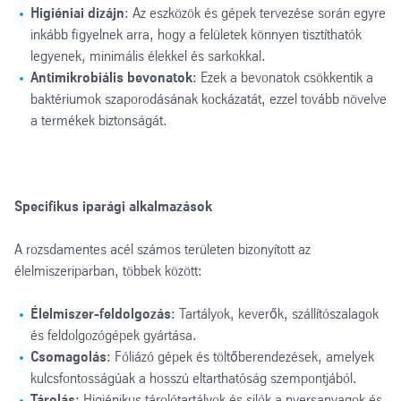
Higiéniai dizájn
: Az eszközök és gépek tervezése során egyre
inkább figyelnek arra, hogy a felületek könnyen tisztíthatók
legyenek, minimális élekkel és sarkokkal.
Antimikrobiális bevonatok
: Ezek a bevonatok csökkentik a
baktériumok szaporodásának kockázatát, ezzel tovább növelve
a termékek biztonságát.
Specifikus iparági alkalmazások
A rozsdamentes acél számos területen bizonyított az
élelmiszeriparban, többek között:
Élelmiszer-feldolgozás
: Tartályok, keverők, szállítószalagok
és feldolgozógépek gyártása.
Csomagolás
: Fóliázó gépek és töltőberendezések, amelyek
kulcsfontosságúak a hosszú eltarthatóság szempontjából.
Tárolás
: Higiénikus tárolótartályok és silók a nyersanyagok és