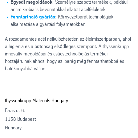
Egyedi megoldások
: Személyre szabott termékek, például
antimikrobiális bevonatokkal ellátott acélfelületek.
Fenntartható gyártás
: Környezetbarát technológiák
alkalmazása a gyártási folyamatokban.
A rozsdamentes acél nélkülözhetetlen az élelmiszeriparban, ahol
a higiénia és a biztonság elsődleges szempont. A thyssenkrupp
innovatív megoldásai és csúcstechnológiás termékei
hozzájárulnak ahhoz, hogy az iparág még fenntarthatóbbá és
hatékonyabbá váljon.
thyssenkrupp Materials Hungary
Fázis u. 6.
1158 Budapest
Hungary