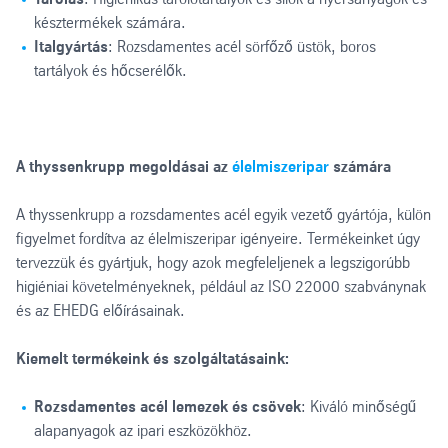
késztermékek számára.
Italgyártás
: Rozsdamentes acél sörfőző üstök, boros
tartályok és hőcserélők.
A thyssenkrupp megoldásai az
élelmiszeripar
számára
A thyssenkrupp a rozsdamentes acél egyik vezető gyártója, külön
figyelmet fordítva az élelmiszeripar igényeire. Termékeinket úgy
tervezzük és gyártjuk, hogy azok megfeleljenek a legszigorúbb
higiéniai követelményeknek, például az ISO 22000 szabványnak
és az EHEDG előírásainak.
Kiemelt termékeink és szolgáltatásaink:
Rozsdamentes acél lemezek és csövek
: Kiváló minőségű
alapanyagok az ipari eszközökhöz.