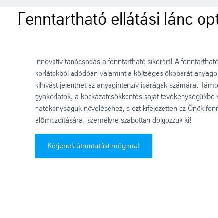
Fenntartható ellátási lánc op
Innovatív tanácsadás a fenntartható sikerért! A fenntarthat
korlátokból adódóan valamint a költséges ökobarát anyago
kihívást jelenthet az anyagintenzív iparágak számára. Támog
gyakorlatok, a kockázatcsökkentés saját tevékenységükbe 
hatékonyságuk növeléséhez, s ezt kifejezetten az Önök fenn
előmozdítására, személyre szabottan dolgozzuk ki!
Kérjenek útmutatást még ma!