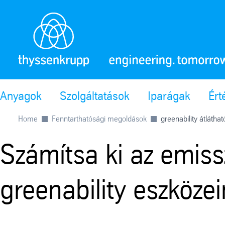
Anyagok
Szolgáltatások
Iparágak
Ért
Home
Fenntarthatósági megoldások
greenability átlátha
Számítsa ki az emiss
greenability eszközei