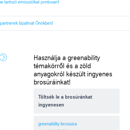
be tartozó emissziókat pontosan!
 partnerek bizalmát Önökben!
Használja a greenability
ous
Next
témakörről és a zöld
anyagokról készült ingyenes
brosúráinkat!
Töltsék le a brosúránkat
ingyenesen
greenability brossúra