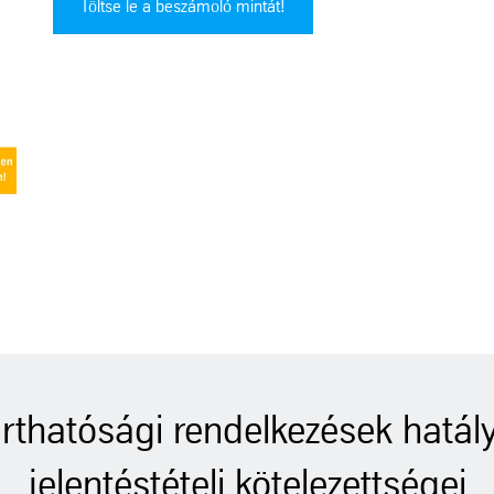
Töltse le a beszámoló mintát!
rthatósági rendelkezések hatály
jelentéstételi kötelezettségei