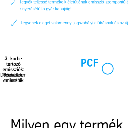
Tegyék teljessé termékeik életútjának emisszió-szempontú á
kinyerésétől a gyár kapujáig!
Tegyenek eleget valamennyi jogszabályi előírásnak és az ú
1. körbe
2. körbe
3. körbe
3. körbe
PCF
tartozó
tartozó
tartozó
tartozó
emissziók:
emissziók:
emissziók:
emissziók:
Downstream
Upstream
Közvetlen
Közvetett
emissziók
emissziók
emissziók
missziók
Milyen egy termék