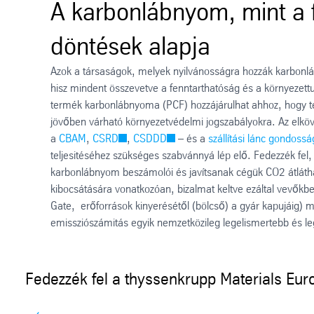
A karbonlábnyom, mint a 
döntések alapja
Azok a társaságok, melyek nyilvánosságra hozzák karbonláb
hisz mindent összevetve a fenntarthatóság és a környezett
termék karbonlábnyoma (PCF) hozzájárulhat ahhoz, hogy telj
jövőben várható környezetvédelmi jogszabályokra. Az elköv
a
CBAM
,
CSRD
,
CSDDD
– és a
szállítási lánc gondoss
teljesitéséhez szükséges szabvánnyá lép elő. Fedezzék fel
karbonlábnyom beszámolói és javítsanak cégük CO2 átlátha
kibocsátására vonatkozóan, bizalmat keltve ezáltal vevőkbe
Gate, erőforrások kinyerésétől (bölcső) a gyár kapujáig) m
emissziószámitás egyik nemzetközileg legelismertebb és l
Fedezzék fel a thyssenkrupp Materials Eu