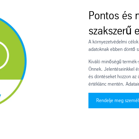
Pontos és 
szakszerű 
A környezetvédelmi célok
adatoknak ebben döntő s
Kiváló minőségű termék-s
Önnek. Jelentéseinkkel é
és döntéseket hozzon az
értéklánc mentén. Adata
Rendelje meg személ