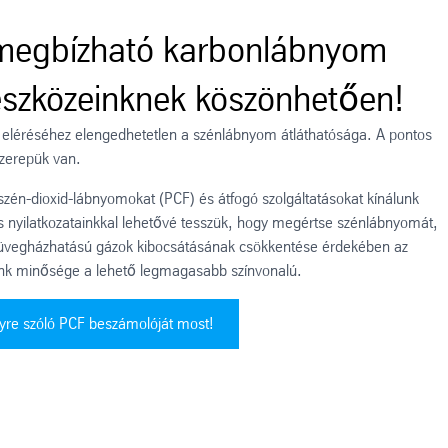
megbízható karbonlábnyom
eszközeinknek köszönhetően!
 eléréséhez elengedhetetlen a szénlábnyom átláthatósága. A pontos
zerepük van.
zén-dioxid-lábnyomokat (PCF) és átfogó szolgáltatásokat kínálunk
s nyilatkozatainkkal lehetővé tesszük, hogy megértse szénlábnyomát,
 üvegházhatású gázok kibocsátásának csökkentése érdekében az
ink minősége a lehető legmagasabb színvonalú.
yre szóló PCF beszámolóját most!