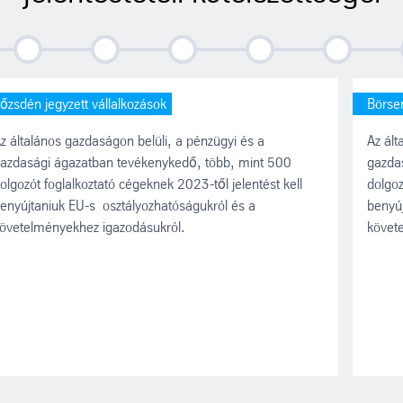
2024
2024
2025
2026
2026
őzsdén jegyzett vállalkozások
Börse
z általános gazdaságon belüli, a pénzügyi és a
Az ált
azdasági ágazatban tevékenykedő, több, mint 500
gazda
olgozót foglalkoztató cégeknek 2023-től jelentést kell
dolgoz
enyújtaniuk EU-s osztályozhatóságukról és a
benyúj
övetelményekhez igazodásukról.
követ