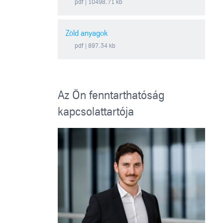
pdf
| 10498.71 kb
Zöld anyagok
pdf
| 897.34 kb
Az Ön fenntarthatóság
kapcsolattartója