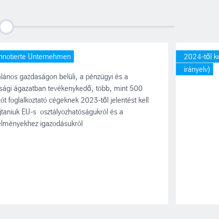
2026
nnotierte Unternehmen
2024-től k
irányelv)
alános gazdaságon belüli, a pénzügyi és a
sági ágazatban tevékenykedő, több, mint 500
ót foglalkoztató cégeknek 2023-től jelentést kell
taniuk EU-s osztályozhatóságukról és a
elményekhez igazodásukról