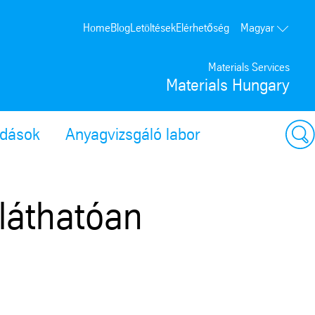
Home
Blog
Letöltések
Elérhetőség
Magyar
Materials Services
Materials Hungary
ldások
Anyagvizsgáló labor
tláthatóan