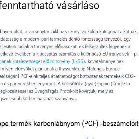
fenntartható vásárláso
nyomukat, a versenytársaikhoz viszonyítva külön kategóriát alkotnak,
udatosság a modern ipari termelés döntő fontosságú tényezői. Egy
esíteni tudják a törvényes előírásokat, és felkészültek legyenek a
etkező években a kibocsátás-számitás a különböző EU irányelvek – pl.
ágának kötelezettségét előíró törvény (LkSG)
. követelményeinek
, milyen előnyöket ajánlanak a thyssenkrupp Materials Europe
tóságán! PCF-eink teljes átláthatóságot biztosítanak termékeik CO2-
n és partnerekben egyaránt. A bölcsőtől a (gyár)kapuig (Cradle to
egközelítéssel az Üvegházgáz Protokollt követjük, mely az
egszélesebb körben használt szabványa.
rope termék karbonlábnyom (PCF) -beszámolóit