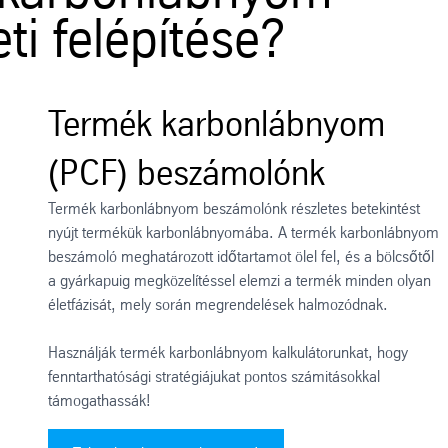
ti felépítése?
Termék karbonlábnyom
(PCF) beszámolónk
Termék karbonlábnyom beszámolónk részletes betekintést
nyújt termékük karbonlábnyomába. A termék karbonlábnyom
beszámoló meghatározott időtartamot ölel fel, és a bölcsőtől
a gyárkapuig megközelítéssel elemzi a termék minden olyan
életfázisát, mely során megrendelések halmozódnak.
Használják termék karbonlábnyom kalkulátorunkat, hogy
fenntarthatósági stratégiájukat pontos számitásokkal
támogathassák!