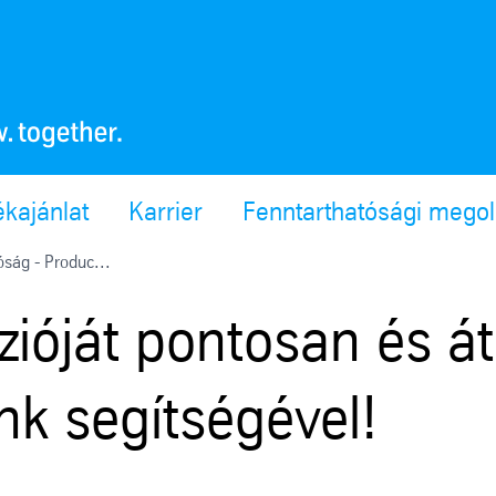
ékajánlat
Karrier
Fenntarthatósági mego
tóság - Produc...
zióját pontosan és á
nk segítségével!