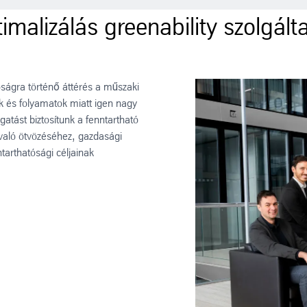
timalizálás greenability szolgált
óságra történő áttérés a műszaki
k és folyamatok miatt igen nagy
atást biztosítunk a fenntartható
való ötvözéséhez, gazdasági
tarthatósági céljainak