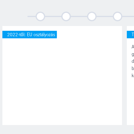
2022
2022
2023
2024
2022-től: EU osztályozás
T
A
g
d
b
k