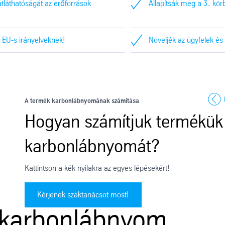
tláthatóságát az erőforrások
Állapítsák meg a 3. kör
j EU-s irányelveknek!
Növeljék az ügyfelek és
Previ
A termék karbonlábnyomának számítása
Hogyan számítjuk termékük
karbonlábnyomát?
Kattintson a kék nyilakra az egyes lépésekért!
Kérjenek szaktanácsot most!
 karbonlábnyom