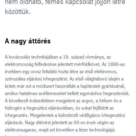
nem oldható, fémes kapcsolat jöjjön létre
közöttük.
A nagy áttörés
A kovácsolás technikájában a 19. század vívmánya, az
elektromosság felfedezése jelentett mérföldkövet. Az 1880-as
években egy orosz feltaláló hozta létre az első elektromos,
szénszálas eljárású ívhegesztést. Az első világháború idején a
britek már ezt a módszert használták a hajótestek gyártásánál,
amikor hatalmas acéllemezeket kellett egymáshoz hegeszteniük.
A következő évtizedekben megjelent az argon, a hélium és a
hidrogén a hegesztési eljárásokban, és sokat fejlődött az
ívhegesztés. Megjelentek a különböző védőgázos ívhegesztési
eljárások. Nagy áttörést jelentett az 50-es évek végén az
elektronsugaras, majd ezt követően a lézer technológiájú