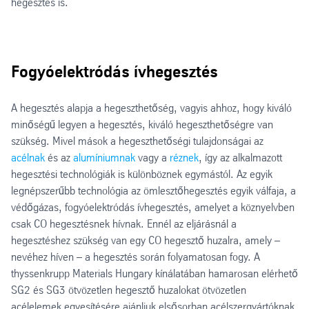
hegesztés is.
Fogyóelektródás ívhegesztés
A hegesztés alapja a hegeszthetőség, vagyis ahhoz, hogy kiváló
minőségű legyen a hegesztés, kiváló hegeszthetőségre van
szükség. Mivel mások a hegeszthetőségi tulajdonságai az
acélnak
és az
alumíniumnak
vagy a
réznek
, így az alkalmazott
hegesztési technológiák is különböznek egymástól. Az egyik
legnépszerűbb technológia az ömlesztőhegesztés egyik válfaja, a
védőgázas, fogyóelektródás ívhegesztés, amelyet a köznyelvben
csak CO hegesztésnek hívnak. Ennél az eljárásnál a
hegesztéshez szükség van egy CO hegesztő huzalra, amely –
nevéhez híven – a hegesztés során folyamatosan fogy. A
thyssenkrupp Materials Hungary kínálatában hamarosan elérhető
SG2 és SG3 ötvözetlen hegesztő huzalokat ötvözetlen
acélelemek egyesítésére ajánljuk elsősorban acélszergyártóknak,