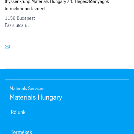
thyssenkrupp Materials Hungary Zrt. Hegesztőanyagok
termékmenedzsment
1158 Budapest
Fázis utca 6.
Materials Services
Materials Hungary
Rólunk
Termékek