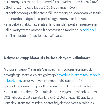
körülmények átmenetileg elterelték a figyelmet egy hosszú távú
célról, a szén-dioxid kibocsátás (vagy más néven
karbonlábnyom) csökkentéséről. Márpedig ha komolyan vesszük
a fenntarthatóságot és a párizsi egyezményben lefektetett
klímacélokat, akkor az ellátási lánc minden pontján mérsékelni
kell a környezetet károsító kibocsátást és törekedni a
zöld acél
minél nagyobb arányú felhasználására.
A thyssenkrupp Materials karbonlábnyom kalkulátora
A thyssenkrupp Materials Services mint Európa legnagyobb
anyagforgalmazója és szolgáltatója
egyedülálló számítási modellt
fejlesztett ki
, amellyel nyomon követhető egy termék
karbonlábnyoma a teljes ellátási láncban. A Product Carbon
Footprint – röviden PCF – kalkulátor az egyes termékek pontos
CO2-kibocsátását számítja ki a gyártástól a kiszállításig. Ez a
komplex számítás minden adatot figyelembe vesz a raktárak