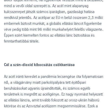
mind a vevői oldal szerepét is. Az acél mint alapanyag
kulcsszerepet játszik számos iparágban, gazdasági hatása
rendkívül jelentős. Az acélipar az EU-n belül összesen 2,3 millió
embernek biztosít munkát, a globális ellátási láncot figyelembe
véve pedig több mint 96 millió munkahelyért felelős világszerte.
Éppen ezért kiemelten fontos az ellátási lánc biztosítása és
fenntarthatóbbá tétele.
Cél a szén-dioxid kibocsátás csökkentése
Az acél iránti kereslet a pandémia lecsengése óta folyamatosan
nő, a világjárvány miatt parkolópályára tett építőipari
beruházásokat ugyanis újraindították, és számos egyéb
területnek is megnőtt az acéligénye. Ez nagy nyomást helyezett
az ellátási láncra, amit tovább fokozott az orosz-ukrán háború
kitörése és az Azovsztal acélüzem megsemmisülése. Ezek a