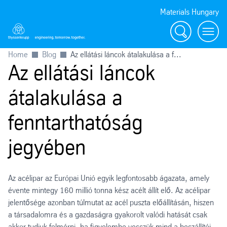
Materials Hungary
Search
Toggl
Home
Blog
Az ellátási láncok átalakulása a f...
Az ellátási láncok
átalakulása a
fenntarthatóság
jegyében
Az acélipar az Európai Unió egyik legfontosabb ágazata, amely
évente mintegy 160 millió tonna kész acélt állít elő. Az acélipar
jelentősége azonban túlmutat az acél puszta előállításán, hiszen
a társadalomra és a gazdaságra gyakorolt valódi hatását csak
akkor tudjuk felmérni, ha figyelembe vesszük mind a beszállítói,