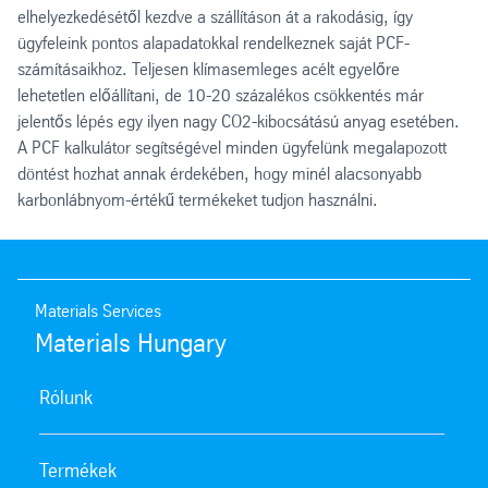
elhelyezkedésétől kezdve a szállításon át a rakodásig, így
ügyfeleink pontos alapadatokkal rendelkeznek saját PCF-
számításaikhoz. Teljesen klímasemleges acélt egyelőre
lehetetlen előállítani, de 10-20 százalékos csökkentés már
jelentős lépés egy ilyen nagy CO2-kibocsátású anyag esetében.
A PCF kalkulátor segítségével minden ügyfelünk megalapozott
döntést hozhat annak érdekében, hogy minél alacsonyabb
karbonlábnyom-értékű termékeket tudjon használni.
Materials Services
Materials Hungary
Rólunk
Termékek