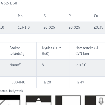
 A 32- E 36
Mn
S
P
Cu
1,0
1,3-1,6
≤0,025
≤0,025
≤0,35
Szakító-
Nyúlás (L0 =
Hatásértékek J
szilárdság
5d0)
CVN-ben
2
o
N/mm
%
-40
C
500-640
≥ 20
≥ 47
ztési helyzetek