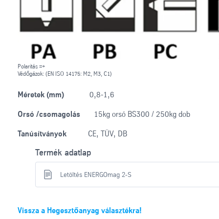
Polaritás =+
Védőgázok: (EN ISO 14175: M2, M3, C1)
Méretek (mm)
0,8-1,6
Orsó /csomagolás
15kg orsó BS300 / 250kg dob
Tanúsítványok
CE, TÜV, DB
Termék adatlap
Letöltés ENERGOmag 2-S
Vissza a Hegesztőanyag választékra!