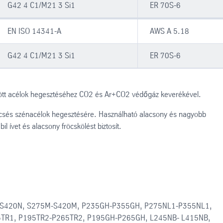
G42 4 C1/M21 3 Si1
ER 70S-6
EN ISO 14341-A
AWS A 5.18
G42 4 C1/M21 3 Si1
ER 70S-6
zött acélok hegesztéséhez CO2 és Ar+CO2 védőgáz keverékével.
mcsés szénacélok hegesztésére. Használható alacsony és nagyobb
il ívet és alacsony fröcskölést biztosít.
-S420N, S275M-S420M, P235GH-P355GH, P275NL1-P355NL1,
5TR1, P195TR2-P265TR2, P195GH-P265GH, L245NB- L415NB,