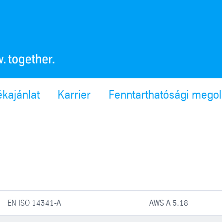
ékajánlat
Karrier
Fenntarthatósági mego
EN ISO 14341-A
AWS A 5.18