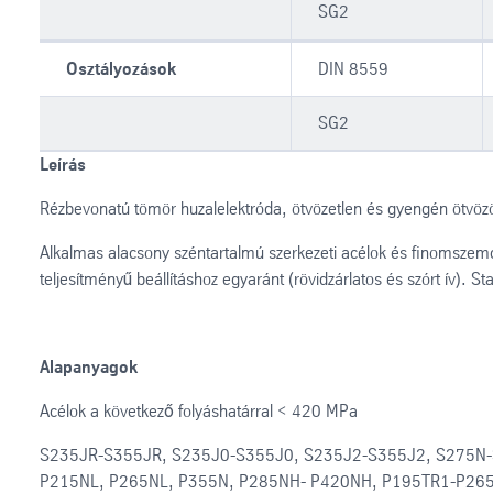
SG2
Osztályozások
DIN 8559
SG2
Leírás
Rézbevonatú tömör huzalelektróda, ötvözetlen és gyengén ötvö
Alkalmas alacsony széntartalmú szerkezeti acélok és finomsze
teljesítményű beállításhoz egyaránt (rövidzárlatos és szórt ív). Stab
Alapanyagok
Acélok a következő folyáshatárral < 420 MPa
S235JR-S355JR, S235J0-S355J0, S235J2-S355J2, S275N
P215NL, P265NL, P355N, P285NH- P420NH, P195TR1-P26