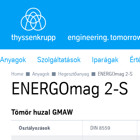
Anyagok
Szolgáltatások
Iparágak
Ért
Home
Anyagok
Hegesztőanyag
ENERGOmag 2-S
ENERGOmag 2-S
Tömör huzal GMAW
Osztályozások
DIN 8559