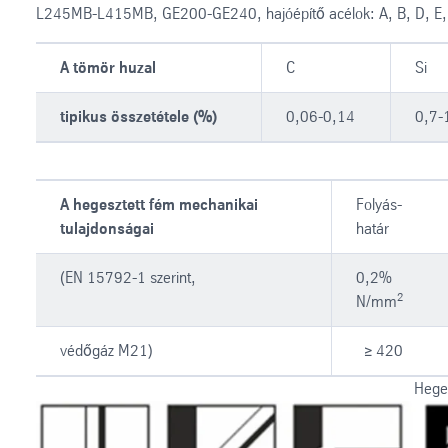
L245MB-L415MB, GE200-GE240, hajóépítő acélok: A, B, D, E,
A tömör huzal
C
Si
tipikus összetétele (%)
0,06-0,14
0,7-
A hegesztett fém mechanikai
Folyás-
tulajdonságai
határ
(EN 15792-1 szerint,
0,2%
2
N/mm
védőgáz M21)
≥ 420
Heges