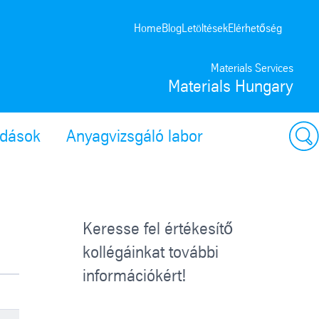
Home
Blog
Letöltések
Elérhetőség
Materials Services
Materials Hungary
ldások
Anyagvizsgáló labor
Keresse fel értékesítő
kollégáinkat további
információkért!