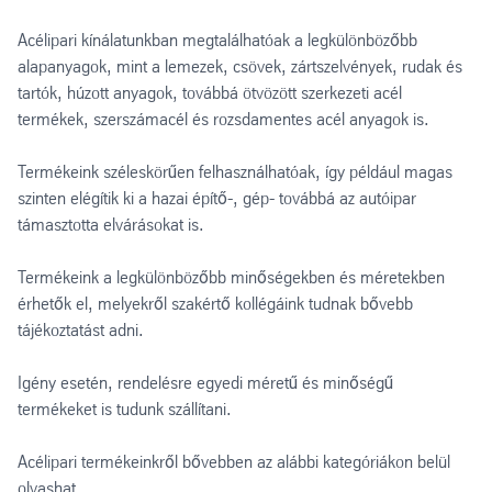
Acélipari kínálatunkban megtalálhatóak a legkülönbözőbb
alapanyagok, mint a lemezek, csövek, zártszelvények, rudak és
tartók, húzott anyagok, továbbá ötvözött szerkezeti acél
termékek, szerszámacél és rozsdamentes acél anyagok is.
Termékeink széleskörűen felhasználhatóak, így például magas
szinten elégítik ki a hazai építő-, gép- továbbá az autóipar
támasztotta elvárásokat is.
Termékeink a legkülönbözőbb minőségekben és méretekben
érhetők el, melyekről szakértő kollégáink tudnak bővebb
tájékoztatást adni.
Igény esetén, rendelésre egyedi méretű és minőségű
termékeket is tudunk szállítani.
Acélipari termékeinkről bővebben az alábbi kategóriákon belül
olvashat.