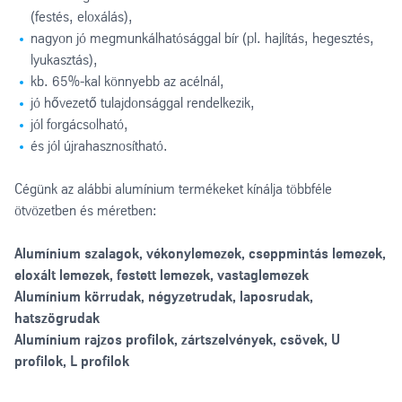
(festés, eloxálás),
nagyon jó megmunkálhatósággal bír (pl. hajlítás, hegesztés,
lyukasztás),
kb. 65%-kal könnyebb az acélnál,
jó hővezető tulajdonsággal rendelkezik,
jól forgácsolható,
és jól újrahasznosítható.
Cégünk az alábbi alumínium termékeket kínálja többféle
ötvözetben és méretben:
Alumínium szalagok, vékonylemezek, cseppmintás lemezek,
eloxált lemezek, festett lemezek, vastaglemezek
Alumínium körrudak, négyzetrudak, laposrudak,
hatszögrudak
Alumínium rajzos profilok, zártszelvények, csövek, U
profilok, L profilok