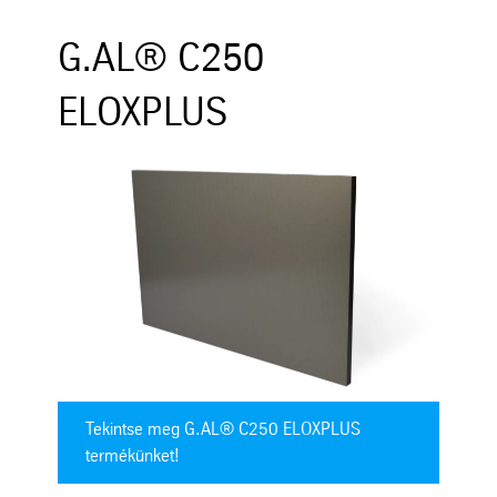
G.AL® C250
ELOXPLUS
Tekintse meg G.AL® C250 ELOXPLUS
termékünket!