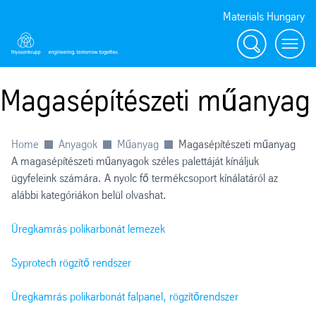
Materials Hungary
Search
Toggl
Magasépítészeti műanyag
Home
Anyagok
Műanyag
Magasépítészeti műanyag
A magasépítészeti műanyagok széles palettáját kínáljuk
ügyfeleink számára. A nyolc fő termékcsoport kínálatáról az
alábbi kategóriákon belül olvashat.
Üregkamrás polikarbonát lemezek
Syprotech rögzítő rendszer
Üregkamrás polikarbonát falpanel, rögzítőrendszer