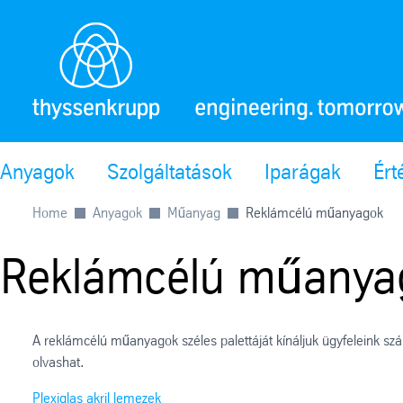
Anyagok
Szolgáltatások
Iparágak
Ért
Home
Anyagok
Műanyag
Reklámcélú műanyagok
Reklámcélú műanya
A reklámcélú műanyagok széles palettáját kínáljuk ügyfeleink szá
olvashat.
Plexiglas akril lemezek