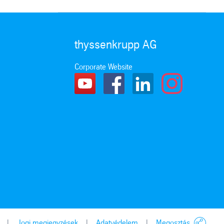
thyssenkrupp AG
Corporate Website
Jogi megjegyzések
Adatvédelem
Megosztás