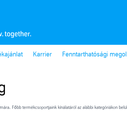
ékajánlat
Karrier
Fenntarthatósági mego
g
mára. Főbb termékcsoportjaink kínálatáról az alábbi kategóriákon belü