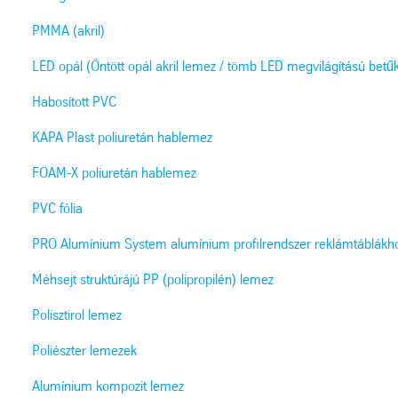
PMMA (akril)
LED opál (Öntött opál akril lemez / tömb LED megvilágítású betű
Habosított PVC
KAPA Plast poliuretán hablemez
FOAM-X poliuretán hablemez
PVC fólia
PRO Alumínium System alumínium profilrendszer reklámtáblákh
Méhsejt struktúrájú PP (polipropilén) lemez
Polisztirol lemez
Poliészter lemezek
Alumínium kompozit lemez