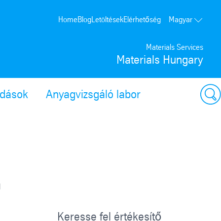
Home
Blog
Letöltések
Elérhetőség
Magyar
Materials Services
Materials Hungary
ldások
Anyagvizsgáló labor
l
Keresse fel értékesítő