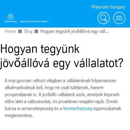
Materials Hungary
Search
Toggl
Home
Blog
Hogyan tegyünk jövőállóvá egy váll...
Hogyan tegyünk
jövőállóvá egy vállalatot?
A mai gyorsan változó világban a vállalatoknak folyamatosan
alkalmazkodniuk kell, hogy ne csak túléljenek, hanem
prosperáljanak is. A jövőálló vállalatok azok, amelyek képesek
előre látni a változásokat, és proaktívan reagálni rájuk. Ennek
kulcsa a versenyképesség és a
fenntarthatóság
egyensúlyának
megteremtése.