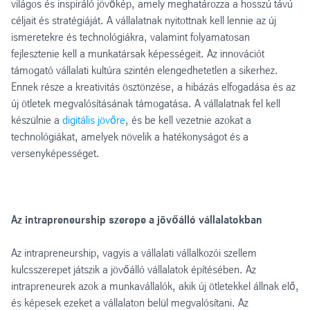
világos és inspiráló jövőkép, amely meghatározza a hosszú távú
céljait és stratégiáját. A vállalatnak nyitottnak kell lennie az új
ismeretekre és technológiákra, valamint folyamatosan
fejlesztenie kell a munkatársak képességeit. Az innovációt
támogató vállalati kultúra szintén elengedhetetlen a sikerhez.
Ennek része a kreativitás ösztönzése, a hibázás elfogadása és az
új ötletek megvalósításának támogatása. A vállalatnak fel kell
készülnie a
digitális jövőre
, és be kell vezetnie azokat a
technológiákat, amelyek növelik a hatékonyságot és a
versenyképességet.
Az intrapreneurship szerepe a jövőálló vállalatokban
Az intrapreneurship, vagyis a vállalati vállalkozói szellem
kulcsszerepet játszik a jövőálló vállalatok építésében. Az
intrapreneurek azok a munkavállalók, akik új ötletekkel állnak elő,
és képesek ezeket a vállalaton belül megvalósítani. Az