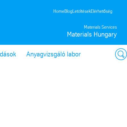
Home
Blog
Letöltések
Elérhetőség
Materials Services
Materials Hungary
ldások
Anyagvizsgáló labor