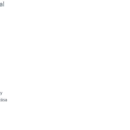
al
gy
zása