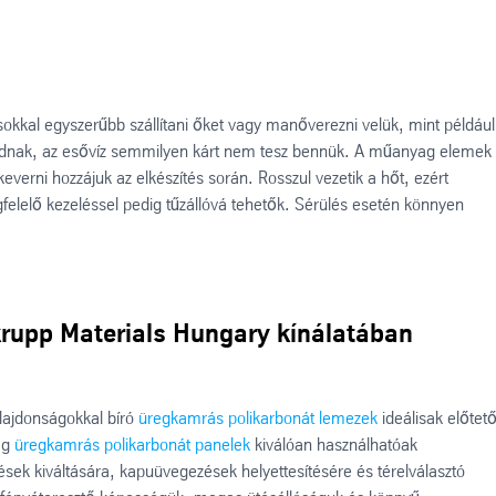
okkal egyszerűbb szállítani őket vagy manőverezni velük, mint például
sodnak, az esővíz semmilyen kárt nem tesz bennük. A műanyag elemek
everni hozzájuk az elkészítés során. Rosszul vezetik a hőt, ezért
lelő kezeléssel pedig tűzállóvá tehetők. Sérülés esetén könnyen
rupp Materials Hungary kínálatában
ulajdonságokkal bíró
üregkamrás polikarbonát lemezek
ideálisak előtet
ag
üregkamrás polikarbonát panelek
kiválóan használhatóak
ezések kiváltására, kapuüvegezések helyettesítésére és térelválasztó