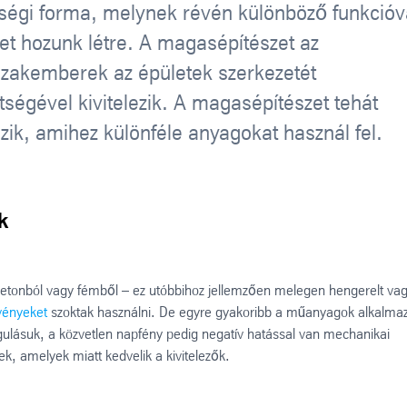
ységi forma, melynek révén különböző funkcióv
et hozunk létre. A magasépítészet az
szakemberek az épületek szerkezetét
ségével kivitelezik. A magasépítészet tehát
zik, amihez különféle anyagokat használ fel.
k
etonból vagy fémből – ez utóbbihoz jellemzően melegen hengerelt va
vényeket
szoktak használni. De egyre gyakoribb a műanyagok alkalma
ulásuk, a közvetlen napfény pedig negatív hatással van mechanikai
k, amelyek miatt kedvelik a kivitelezők.