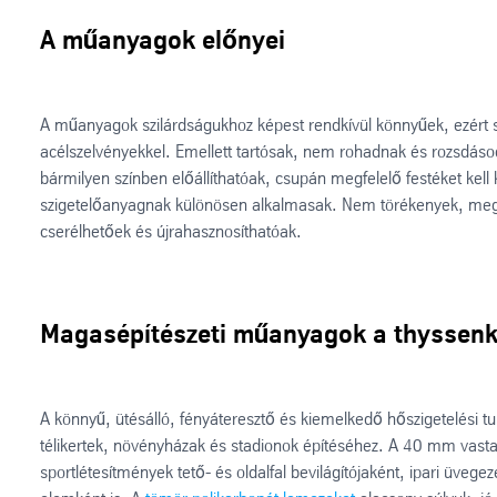
A műanyagok előnyei
A műanyagok szilárdságukhoz képest rendkívül könnyűek, ezért s
acélszelvényekkel. Emellett tartósak, nem rohadnak és rozsdá
bármilyen színben előállíthatóak, csupán megfelelő festéket kell k
szigetelőanyagnak különösen alkalmasak. Nem törékenyek, megfe
cserélhetőek és újrahasznosíthatóak.
Magasépítészeti műanyagok a thyssenk
A könnyű, ütésálló, fényáteresztő és kiemelkedő hőszigetelési t
télikertek, növényházak és stadionok építéséhez. A 40 mm vast
sportlétesítmények tető- és oldalfal bevilágítójaként, ipari üveg