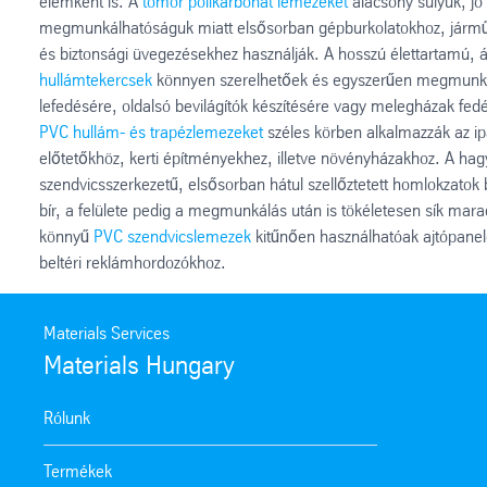
elemként is. A
tömör polikarbonát lemezeket
alacsony súlyuk, j
megmunkálhatóságuk miatt elsősorban gépburkolatokhoz, járműü
és biztonsági üvegezésekhez használják. A hosszú élettartamú, 
hullámtekercsek
könnyen szerelhetőek és egyszerűen megmunkálh
lefedésére, oldalsó bevilágítók készítésére vagy melegházak fedé
PVC hullám- és trapézlemezeket
széles körben alkalmazzák az i
előtetőkhöz, kerti építményekhez, illetve növényházakhoz. A
szendvicsszerkezetű, elsősorban hátul szellőztetett homlokzatok 
bír, a felülete pedig a megmunkálás után is tökéletesen sík mara
könnyű
PVC szendvicslemezek
kitűnően használhatóak ajtópanel
beltéri reklámhordozókhoz.
Materials Services
Materials Hungary
Rólunk
Termékek