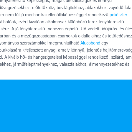
ó fényáteresztő képességük, magas ütésállóságuk és könnyű
vegezésekhez, előtetőkhöz, bevilágítókhoz, ablakokhoz, zajvédő fala
ám nem túl jó mechanikai ellenállóképességgel rendelkező
poliészter
atóak, ezért kiválóan alkalmasak különböző terek fényáteresztő
sére. A jó fényáteresztő, nehezen éghető, UV-védett, időjárás- és üté
parban és a mezőgazdaságban csarnokok oldalfalaihoz és tetőfedéshez
 hagyományos szerszámokkal megmunkálható
Alucobond
egy
burkolására kifejlesztett anyag, amely könnyű, jelentős hajlítómerevsé
d. A kiváló hő- és hangszigetelési képességgel rendelkező, szilárd, ám
ekhez, járműfelépítményekhez, válaszfalakhoz, álmennyezetekhez és