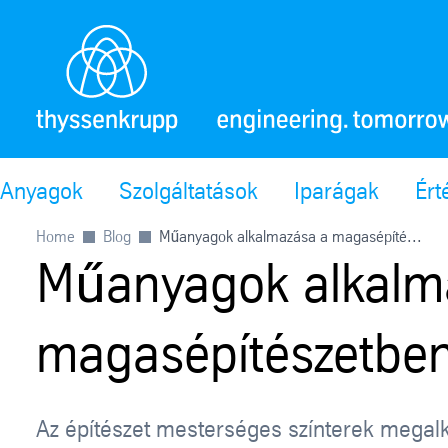
Anyagok
Szolgáltatások
Iparágak
Ért
Home
Blog
Műanyagok alkalmazása a magasépíté...
Műanyagok alkalm
magasépítészetbe
Az építészet mesterséges színterek megalk