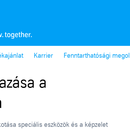
ékajánlat
Karrier
Fenntarthatósági mego
azása a
n
otása speciális eszközök és a képzelet