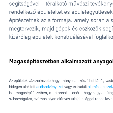
segítségével – téralkotó művészi tevéken
rendelkező épületeket és épületegyüttesek
építészetnek az a formája, amely során a 
megtervezik, majd gépek és eszközök segít
kizárólag épületek konstruálásával foglalko
Magasépítészetben alkalmazott anyago
Az épületek vázszerkezete hagyományosan készülhet fából, vasb
hidegen alakított
acélszelvényeket
vagy extrudált
alumínium szel
is a magasépítészetben, mert annak ellenére, hogy nagy a hőtág
szilárdságukra, számos olyan előnyös tulajdonsággal rendelkezne