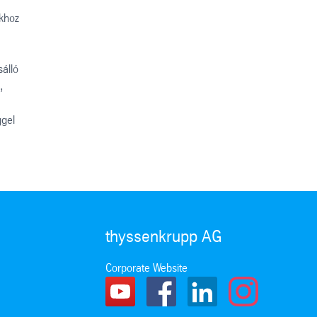
khoz
sálló
,
ggel
thyssenkrupp AG
Corporate Website