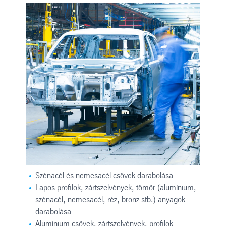
Szénacél és nemesacél csövek darabolása
Lapos profilok, zártszelvények, tömör (alumínium,
szénacél, nemesacél, réz, bronz stb.) anyagok
darabolása
Alumínium csövek, zártszelvények, profilok