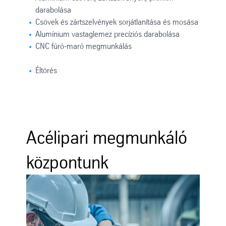
darabolása
Csövek és zártszelvények sorjátlanítása és mosása
Alumínium vastaglemez precíziós darabolása
CNC fúró-maró megmunkálás
Éltörés
Acélipari megmunkáló
központunk