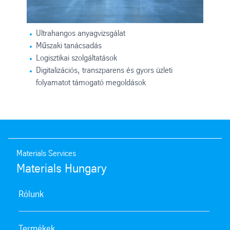
Ultrahangos anyagvizsgálat
Műszaki tanácsadás
Logisztikai szolgáltatások
Digitalizációs, transzparens és gyors üzleti
folyamatot támogató megoldások
Materials Services
Materials Hungary
Rólunk
Termékek