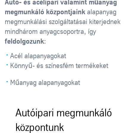
Autó- és acélipari valamint műanyag
megmunkáló központjaink
alapanyag
megmunkálási szolgáltatásai kiterjednek
mindhárom anyagcsoportra, így
feldolgozunk
:
Acél alapanyagokat
Könnyű- és színesfém termékeket
Műanyag alapanyagokat
Autóipari megmunkáló
központunk