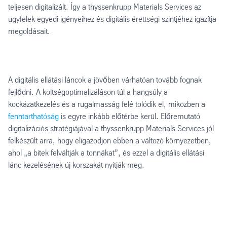
teljesen digitalizált. Így a thyssenkrupp Materials Services az
ügyfelek egyedi igényeihez és digitális érettségi szintjéhez igazítja
megoldásait.
A digitális ellátási láncok a jövőben várhatóan tovább fognak
fejlődni. A költségoptimalizáláson túl a hangsúly a
kockázatkezelés és a rugalmasság felé tolódik el, miközben a
fenntarthatóság
is egyre inkább előtérbe kerül. Előremutató
digitalizációs stratégiájával a thyssenkrupp Materials Services jól
felkészült arra, hogy eligazodjon ebben a változó környezetben,
ahol „a bitek felváltják a tonnákat”, és ezzel a digitális ellátási
lánc kezelésének új korszakát nyitják meg.