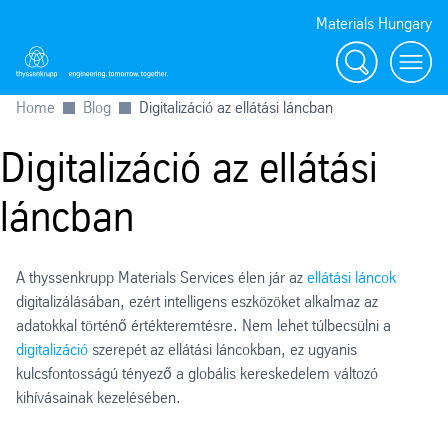
Materials Hungary
Search
Toggl
Home
Blog
Digitalizáció az ellátási láncban
Digitalizáció az ellátási
láncban
A thyssenkrupp Materials Services élen jár az
ellátási láncok
digitalizálásában, ezért intelligens eszközöket alkalmaz az
adatokkal történő értékteremtésre. Nem lehet túlbecsülni a
digitalizáció
szerepét az ellátási láncokban, ez ugyanis
kulcsfontosságú tényező a globális kereskedelem változó
kihívásainak kezelésében.