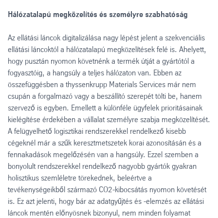
Hálózatalapú megközelítés és személyre szabhatóság
Az ellátási láncok digitalizálása nagy lépést jelent a szekvenciális
ellátási láncoktól a hálózatalapú megközelítések felé is. Ahelyett,
hogy pusztán nyomon követnénk a termék útját a gyártótól a
fogyasztóig, a hangsúly a teljes hálózaton van. Ebben az
összefüggésben a thyssenkrupp Materials Services már nem
csupán a forgalmazó vagy a beszállító szerepét tölti be, hanem
szervező is egyben. Emellett a különféle ügyfelek prioritásainak
kielégítése érdekében a vállalat személyre szabja megközelítését.
A felügyelhető logisztikai rendszerekkel rendelkező kisebb
cégeknél már a szűk keresztmetszetek korai azonosításán és a
fennakadások megelőzésén van a hangsúly. Ezzel szemben a
bonyolult rendszerekkel rendelkező nagyobb gyártók gyakran
holisztikus szemléletre törekednek, beleértve a
tevékenységeikből származó CO2-kibocsátás nyomon követését
is. Ez azt jelenti, hogy bár az adatgyűjtés és -elemzés az ellátási
láncok mentén előnyösnek bizonyul, nem minden folyamat