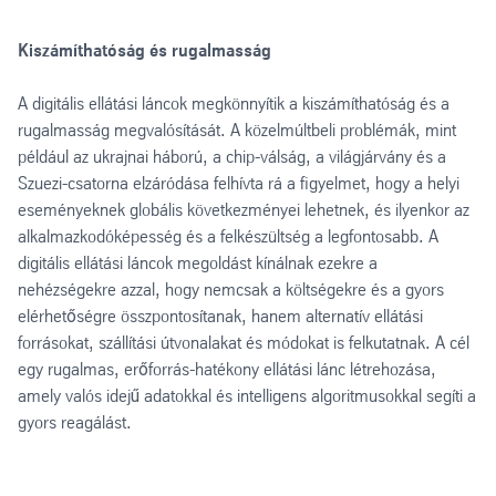
Kiszámíthatóság és rugalmasság
A digitális ellátási láncok megkönnyítik a kiszámíthatóság és a
rugalmasság megvalósítását. A közelmúltbeli problémák, mint
például az ukrajnai háború, a chip-válság, a világjárvány és a
Szuezi-csatorna elzáródása felhívta rá a figyelmet, hogy a helyi
eseményeknek globális következményei lehetnek, és ilyenkor az
alkalmazkodóképesség és a felkészültség a legfontosabb. A
digitális ellátási láncok megoldást kínálnak ezekre a
nehézségekre azzal, hogy nemcsak a költségekre és a gyors
elérhetőségre összpontosítanak, hanem alternatív ellátási
forrásokat, szállítási útvonalakat és módokat is felkutatnak. A cél
egy rugalmas, erőforrás-hatékony ellátási lánc létrehozása,
amely valós idejű adatokkal és intelligens algoritmusokkal segíti a
gyors reagálást.